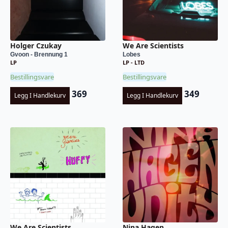
Holger Czukay
We Are Scientists
Gvoon - Brennung 1
Lobes
LP
LP - LTD
Bestillingsvare
Bestillingsvare
369
349
Legg I Handlekurv
Legg I Handlekurv
We Are Scientists
Nina Hagen