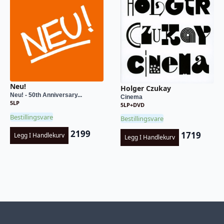
Neu!
Holger Czukay
Neu! - 50th Anniversary...
Cinema
5LP
5LP+DVD
Bestillingsvare
Bestillingsvare
2199
1719
Legg I Handlekurv
Legg I Handlekurv