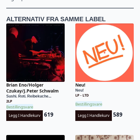
ALTERNATIV FRA SAMME LABEL
Brian Eno/Holger
Neu!
Czukay/J.Peter Schwalm
Neu!
LP - LTD
Sushi. Roti. Reibekuche...
2LP
Bestillingsvare
Bestillingsvare
619
589
Legg I Handlekurv
Legg I Handlekurv