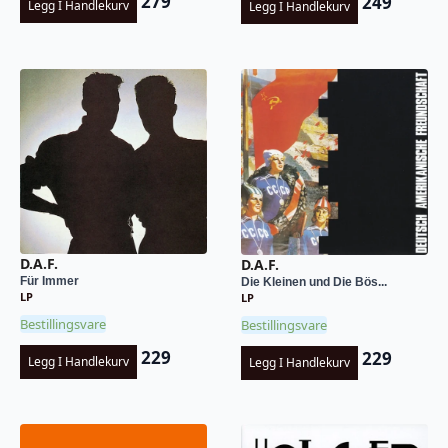
279
249
Legg I Handlekurv
Legg I Handlekurv
D.A.F.
D.A.F.
Für Immer
Die Kleinen und Die Bös...
LP
LP
Bestillingsvare
Bestillingsvare
229
229
Legg I Handlekurv
Legg I Handlekurv