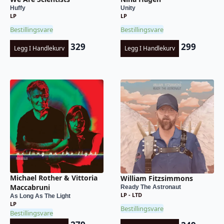
Huffy
Unity
LP
LP
Bestillingsvare
Bestillingsvare
329
299
Legg I Handlekurv
Legg I Handlekurv
Michael Rother & Vittoria
William Fitzsimmons
Maccabruni
Ready The Astronaut
LP - LTD
As Long As The Light
LP
Bestillingsvare
Bestillingsvare