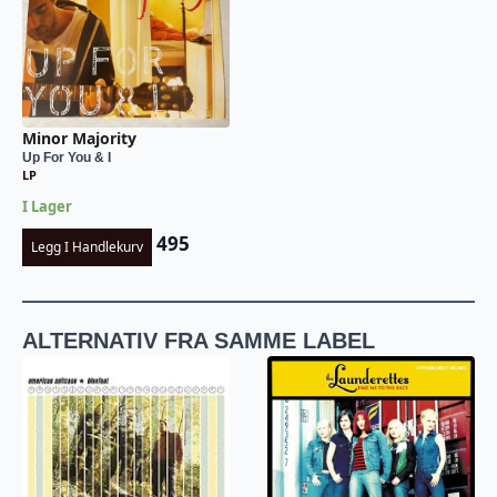
Minor Majority
Up For You & I
LP
I Lager
495
Legg I Handlekurv
ALTERNATIV FRA SAMME LABEL