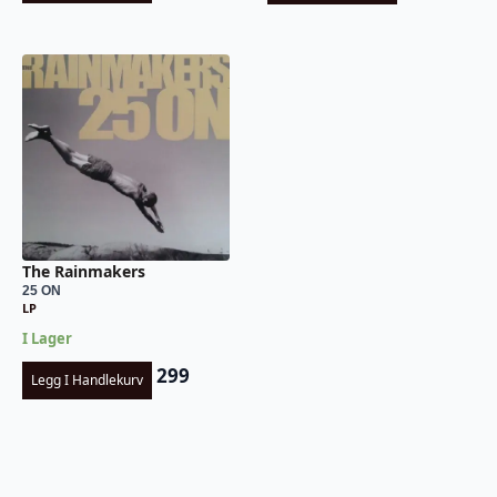
The Rainmakers
25 ON
LP
I Lager
299
Legg I Handlekurv