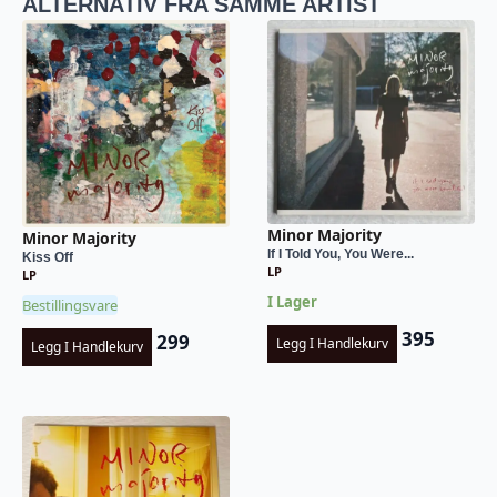
ALTERNATIV FRA SAMME ARTIST
Minor Majority
Minor Majority
If I Told You, You Were...
Kiss Off
LP
LP
I Lager
Bestillingsvare
395
299
Legg I Handlekurv
Legg I Handlekurv