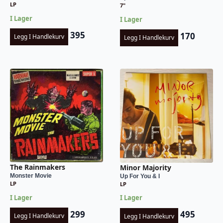
LP
7"
I Lager
I Lager
395
170
Legg I Handlekurv
Legg I Handlekurv
The Rainmakers
Minor Majority
Monster Movie
Up For You & I
LP
LP
I Lager
I Lager
299
495
Legg I Handlekurv
Legg I Handlekurv