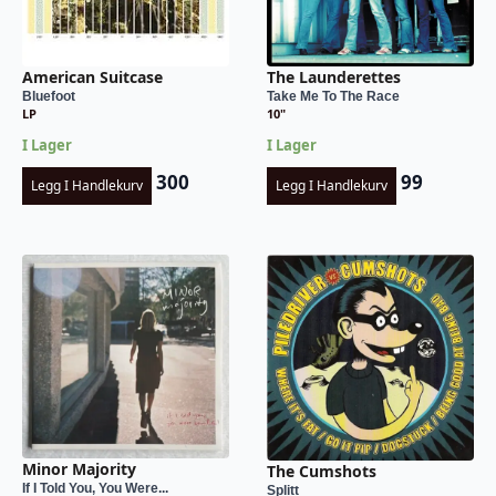
American Suitcase
The Launderettes
Bluefoot
Take Me To The Race
LP
10"
I Lager
I Lager
300
99
Legg I Handlekurv
Legg I Handlekurv
Minor Majority
The Cumshots
If I Told You, You Were...
Splitt