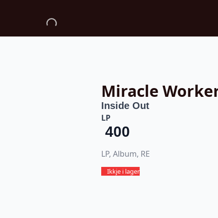
Miracle Worke
Inside Out
LP
400
LP, Album, RE
Ikkje i lager