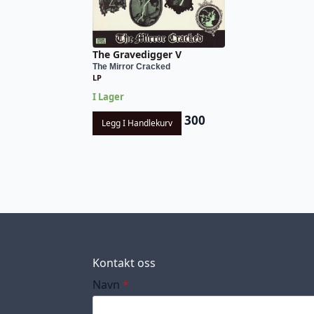
The Gravedigger V
The Mirror Cracked
LP
I Lager
300
Legg I Handlekurv
Kontakt oss
Navn
*