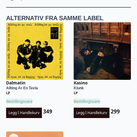
ALTERNATIV FRA SAMME LABEL
Dalmatin
Kasino
Allting Är En Tavla
Klunk
LP
LP
Bestillingsvare
Bestillingsvare
349
299
Legg I Handlekurv
Legg I Handlekurv