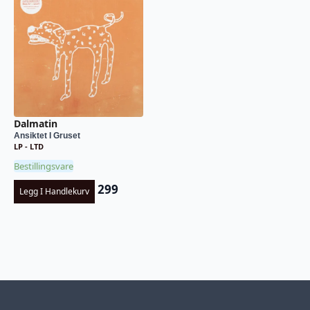
Dalmatin
Ansiktet I Gruset
LP - LTD
Bestillingsvare
299
Legg I Handlekurv