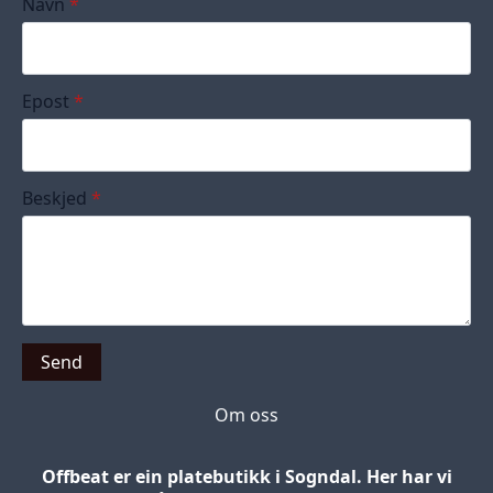
Navn
*
Epost
*
Beskjed
*
Send
Om oss
Offbeat er ein platebutikk i Sogndal. Her har vi