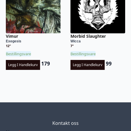
Vimur
Morbid Slaughter
Exegesis
Wicca
12"
7"
Bestillingsvare
Bestillingsvare
179
99
Legg I Handlekurv
Legg I Handlekurv
Kontakt oss