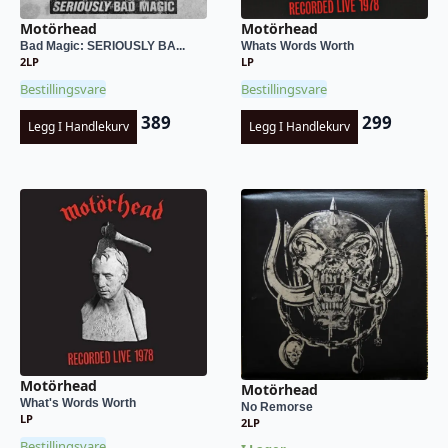
Motörhead
Motörhead
Bad Magic: SERIOUSLY BA...
Whats Words Worth
2LP
LP
Bestillingsvare
Bestillingsvare
389
299
Legg I Handlekurv
Legg I Handlekurv
Motörhead
Motörhead
What's Words Worth
No Remorse
LP
2LP
Bestillingsvare