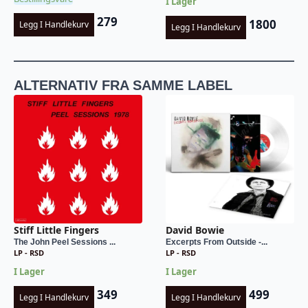
I Lager
279
1800
Legg I Handlekurv
Legg I Handlekurv
ALTERNATIV FRA SAMME LABEL
Stiff Little Fingers
David Bowie
The John Peel Sessions ...
Excerpts From Outside -...
LP - RSD
LP - RSD
I Lager
I Lager
349
499
Legg I Handlekurv
Legg I Handlekurv