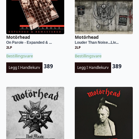
Motörhead
Motörhead
On Parole - Expanded & ...
Louder Than Noise...Liv...
2LP
2LP
Bestillingsvare
Bestillingsvare
389
389
Legg I Handlekurv
Legg I Handlekurv