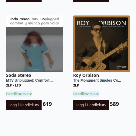
Soda Stereo
Roy Orbison
MTV Unplugged: Comfort ...
The Monument Singles Co...
2LP - LTD
2LP
Bestillingsvare
Bestillingsvare
619
589
Legg I Handlekurv
Legg I Handlekurv