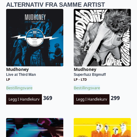
ALTERNATIV FRA SAMME ARTIST
Mudhoney
Mudhoney
Live at Third Man
Superfuzz Bigmuff
LP
LP - LTD
Bestillingsvare
Bestillingsvare
369
299
Legg I Handlekurv
Legg I Handlekurv