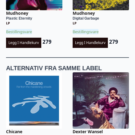
Mudhoney
Mudhoney
Plastic Eternity
Digital Garbage
LP
LP
Bestillingsvare
Bestillingsvare
279
279
Legg I Handlekurv
Legg I Handlekurv
ALTERNATIV FRA SAMME LABEL
Chicane
Dexter Wansel