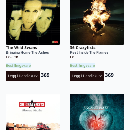
The Wild Swans
36 Crazyfists
Bringing Home The Ashes
Rest Inside The Flames
LP - LTD
LP
Bestillingsvare
Bestillingsvare
369
369
Legg I Handlekurv
Legg I Handlekurv