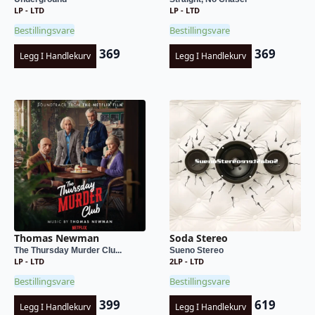
LP - LTD
LP - LTD
Bestillingsvare
Bestillingsvare
369
369
Legg I Handlekurv
Legg I Handlekurv
Thomas Newman
Soda Stereo
The Thursday Murder Clu...
Sueno Stereo
LP - LTD
2LP - LTD
Bestillingsvare
Bestillingsvare
399
619
Legg I Handlekurv
Legg I Handlekurv