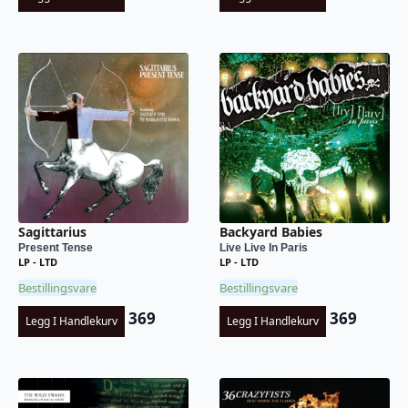
Sagittarius
Backyard Babies
Present Tense
Live Live In Paris
LP - LTD
LP - LTD
Bestillingsvare
Bestillingsvare
369
369
Legg I Handlekurv
Legg I Handlekurv