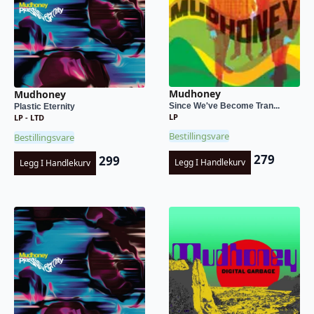
Mudhoney
Mudhoney
Since We've Become Tran...
Plastic Eternity
LP
LP - LTD
Bestillingsvare
Bestillingsvare
279
299
Legg I Handlekurv
Legg I Handlekurv