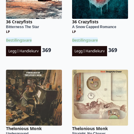
36 Crazyfists
36 Crazyfists
Bitterness The Star
A Snow Capped Romance
LP
LP
Bestillingsvare
Bestillingsvare
369
369
Legg I Handlekurv
Legg I Handlekurv
Thelonious Monk
Thelonious Monk
Underground
Straight, No Chaser