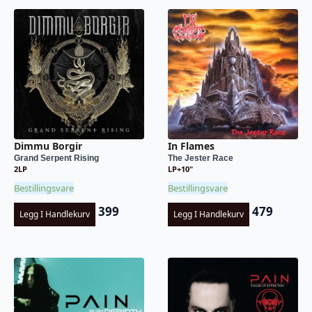
Dimmu Borgir
In Flames
Grand Serpent Rising
The Jester Race
2LP
LP+10"
Bestillingsvare
Bestillingsvare
399
479
Legg I Handlekurv
Legg I Handlekurv