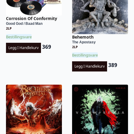
Corrosion Of Conformity
Good God / Baad Man
2LP
Behemoth
Bestillingsvare
The Apostasy
369
2LP
Legg I Handlekurv
Bestillingsvare
389
Legg I Handlekurv