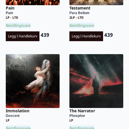
Pain
Testament
Pain
Para Bellum
LP - LTD
2LP - LTD
Bestillingsvare
Bestillingsvare
439
439
Legg I Handlekurv
Legg I Handlekurv
Immolation
The Narrator
Descent
Phosphor
LP
LP
Bestillingsvare
Bestillingsvare