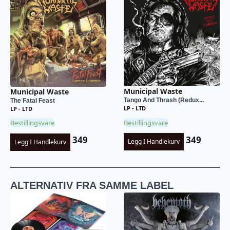
Municipal Waste
Municipal Waste
Tango And Thrash (Redux...
The Fatal Feast
LP - LTD
LP - LTD
Bestillingsvare
Bestillingsvare
349
349
Legg I Handlekurv
Legg I Handlekurv
ALTERNATIV FRA SAMME LABEL