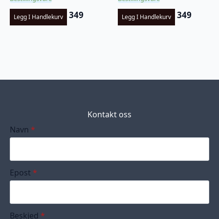
349
349
Legg I Handlekurv
Legg I Handlekurv
Kontakt oss
Navn
*
Epost
*
Beskjed
*