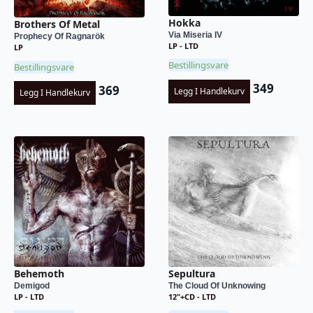
Hokka
Brothers Of Metal
Via Miseria IV
Prophecy Of Ragnarök
LP - LTD
LP
Bestillingsvare
Bestillingsvare
349
369
Legg I Handlekurv
Legg I Handlekurv
Behemoth
Sepultura
Demigod
The Cloud Of Unknowing
LP - LTD
12"+CD - LTD