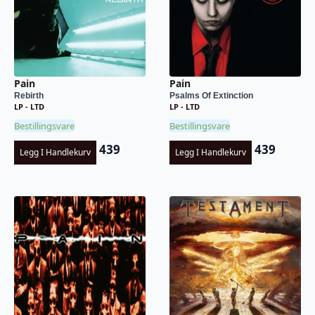
Pain
Pain
Rebirth
Psalms Of Extinction
LP - LTD
LP - LTD
Bestillingsvare
Bestillingsvare
439
439
Legg I Handlekurv
Legg I Handlekurv