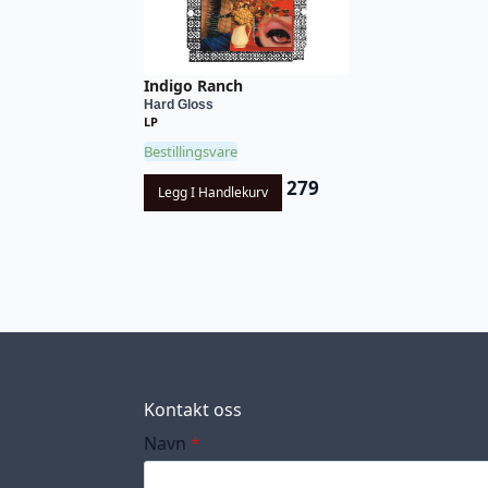
Indigo Ranch
Hard Gloss
LP
Bestillingsvare
279
Legg I Handlekurv
Kontakt oss
Navn
*