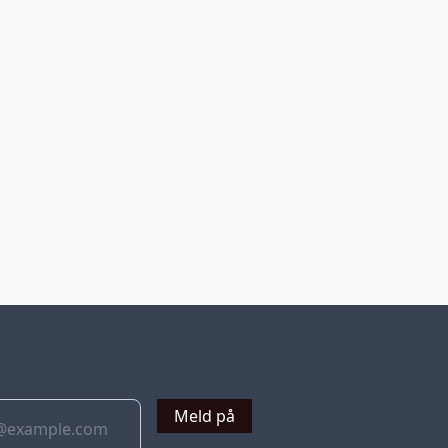
v
Meld på