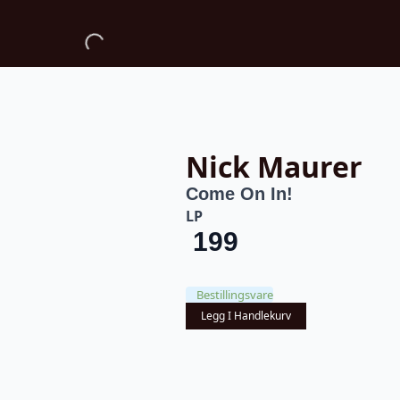
Nick Maurer
Come On In!
LP
199
Bestillingsvare
Legg I Handlekurv