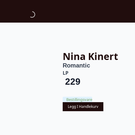
Nina Kinert
Romantic
LP
229
Bestillingsvare
Legg I Handlekurv