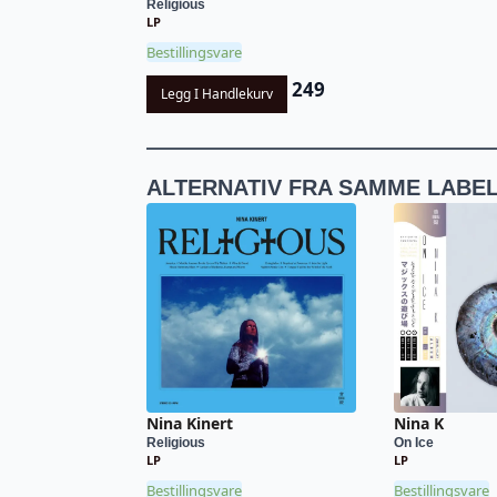
Religious
LP
Bestillingsvare
249
Legg I Handlekurv
ALTERNATIV FRA SAMME LABE
Nina Kinert
Nina K
Religious
On Ice
LP
LP
Bestillingsvare
Bestillingsvare