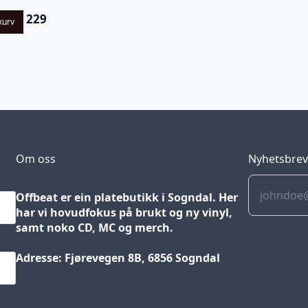
229
kurv
Om oss
Nyhetsbre
Offbeat er ein platebutikk i Sogndal. Her
har vi hovudfokus på brukt og ny vinyl,
samt noko CD, MC og merch.
Adresse: Fjørevegen 8B, 6856 Sogndal
Blog
Jobs