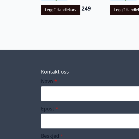
249
Legg I Handlekurv
Legg I Handle
Kontakt oss
Navn
*
Epost
*
Beskjed
*