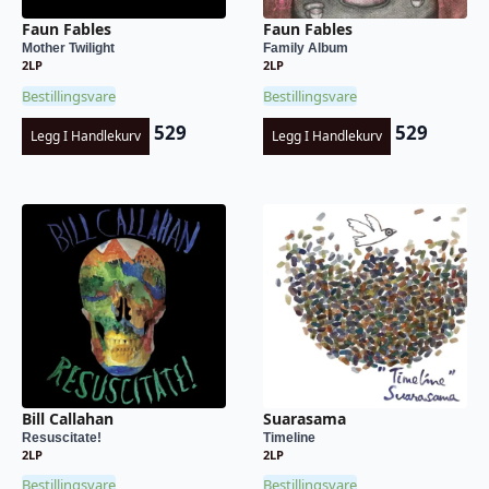
Faun Fables
Faun Fables
Mother Twilight
Family Album
2LP
2LP
Bestillingsvare
Bestillingsvare
529
529
Legg I Handlekurv
Legg I Handlekurv
Bill Callahan
Suarasama
Resuscitate!
Timeline
2LP
2LP
Bestillingsvare
Bestillingsvare