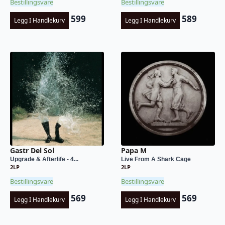
Bestillingsvare
Bestillingsvare
599
589
Legg I Handlekurv
Legg I Handlekurv
Gastr Del Sol
Papa M
Upgrade & Afterlife - 4...
Live From A Shark Cage
2LP
2LP
Bestillingsvare
Bestillingsvare
569
569
Legg I Handlekurv
Legg I Handlekurv