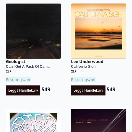
Geologist
Lee Underwood
Can I Get A Pack Of Cam...
California Sigh
2LP
2LP
Bestillingsvare
Bestillingsvare
549
549
Legg I Handlekurv
Legg I Handlekurv