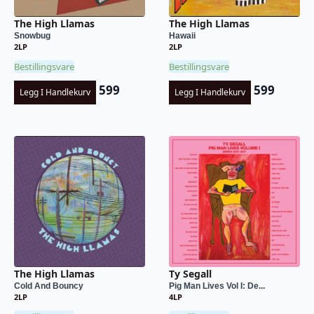
The High Llamas
The High Llamas
Snowbug
Hawaii
2LP
2LP
Bestillingsvare
Bestillingsvare
599
599
Legg I Handlekurv
Legg I Handlekurv
The High Llamas
Ty Segall
Cold And Bouncy
Pig Man Lives Vol I: De...
2LP
4LP