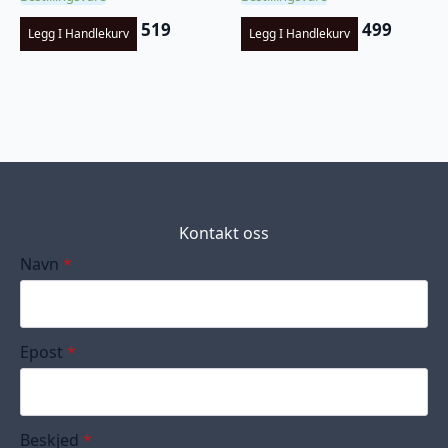
519
499
Legg I Handlekurv
Legg I Handlekurv
Kontakt oss
Navn
*
Epost
*
Beskjed
*