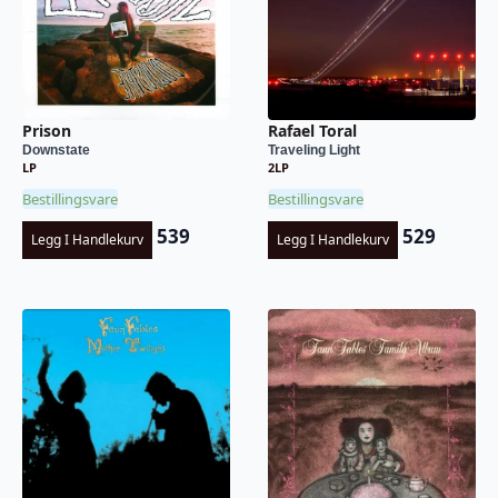
Prison
Rafael Toral
Downstate
Traveling Light
LP
2LP
Bestillingsvare
Bestillingsvare
539
529
Legg I Handlekurv
Legg I Handlekurv