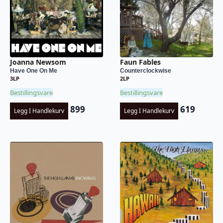
Joanna Newsom
Faun Fables
Have One On Me
Counterclockwise
3LP
2LP
Bestillingsvare
Bestillingsvare
899
619
Legg I Handlekurv
Legg I Handlekurv