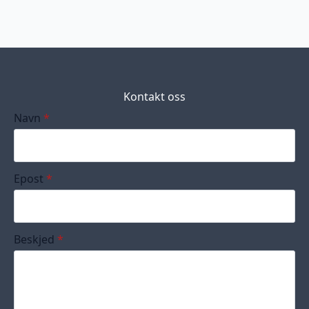
Kontakt oss
Navn
*
Epost
*
Beskjed
*