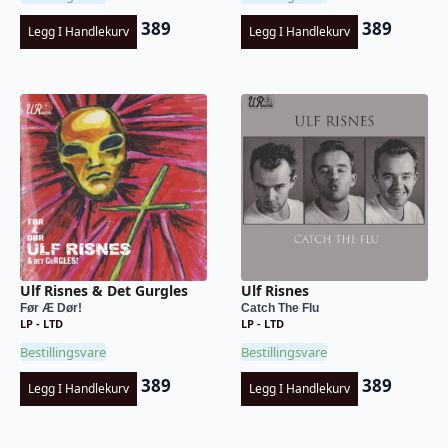
389
389
Legg I Handlekurv
Legg I Handlekurv
Ulf Risnes & Det Gurgles
Ulf Risnes
Før Æ Dør!
Catch The Flu
LP - LTD
LP - LTD
Bestillingsvare
Bestillingsvare
389
389
Legg I Handlekurv
Legg I Handlekurv