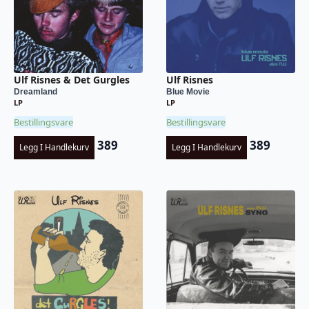
Ulf Risnes & Det Gurgles
Ulf Risnes
Dreamland
Blue Movie
LP
LP
Bestillingsvare
Bestillingsvare
389
389
Legg I Handlekurv
Legg I Handlekurv