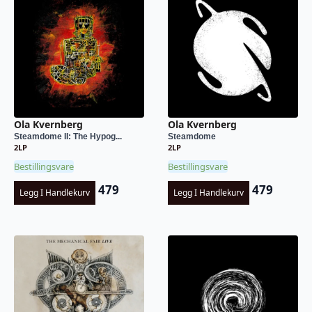
Ola Kvernberg
Ola Kvernberg
Steamdome II: The Hypog...
Steamdome
2LP
2LP
Bestillingsvare
Bestillingsvare
479
479
Legg I Handlekurv
Legg I Handlekurv