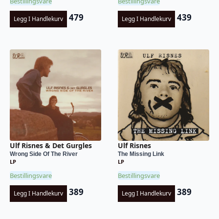
Bestillingsvare
Bestillingsvare
479
439
Legg I Handlekurv
Legg I Handlekurv
Ulf Risnes & Det Gurgles
Ulf Risnes
Wrong Side Of The River
The Missing Link
LP
LP
Bestillingsvare
Bestillingsvare
389
389
Legg I Handlekurv
Legg I Handlekurv