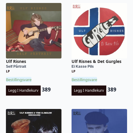
Ulf Risnes
Ulf Risnes & Det Gurgles
Self Pårtrait
Ei Kasse Pils
LP
LP
Bestillingsvare
Bestillingsvare
389
389
Legg I Handlekurv
Legg I Handlekurv