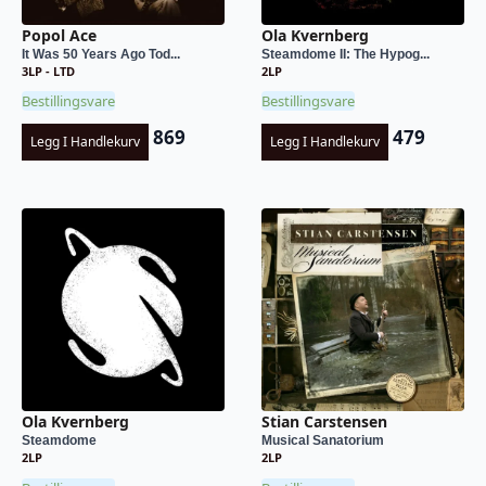
Popol Ace
Ola Kvernberg
It Was 50 Years Ago Tod...
Steamdome II: The Hypog...
3LP - LTD
2LP
Bestillingsvare
Bestillingsvare
869
479
Legg I Handlekurv
Legg I Handlekurv
Ola Kvernberg
Stian Carstensen
Steamdome
Musical Sanatorium
2LP
2LP