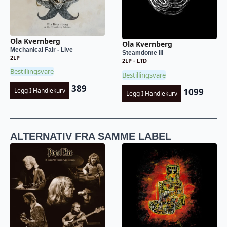
Ola Kvernberg
Ola Kvernberg
Mechanical Fair - Live
Steamdome III
2LP
2LP - LTD
Bestillingsvare
Bestillingsvare
389
Legg I Handlekurv
1099
Legg I Handlekurv
ALTERNATIV FRA SAMME LABEL