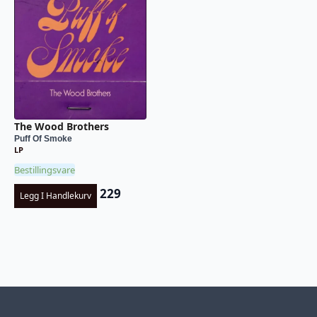
The Wood Brothers
Puff Of Smoke
LP
Bestillingsvare
229
Legg I Handlekurv