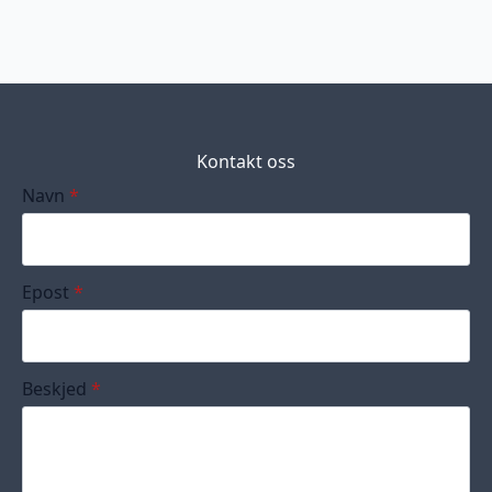
Kontakt oss
Navn
*
Epost
*
Beskjed
*