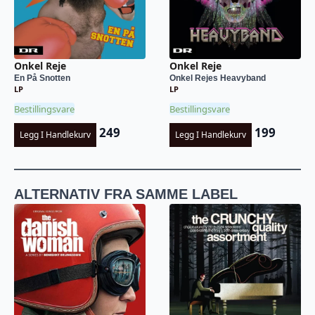
Onkel Reje
Onkel Reje
En På Snotten
Onkel Rejes Heavyband
LP
LP
Bestillingsvare
Bestillingsvare
249
199
Legg I Handlekurv
Legg I Handlekurv
ALTERNATIV FRA SAMME LABEL