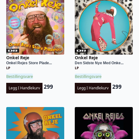
Onkel Reje
Onkel Reje
Onkel Rejes Store Plade...
Den Sidste Nye Med Onke...
LP
LP
Bestillingsvare
Bestillingsvare
299
299
Legg I Handlekurv
Legg I Handlekurv