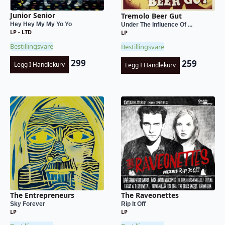
Junior Senior
Tremolo Beer Gut
Hey Hey My My Yo Yo
Under The Influence Of ...
LP - LTD
LP
Bestillingsvare
Bestillingsvare
299
259
Legg I Handlekurv
Legg I Handlekurv
The Entrepreneurs
The Raveonettes
Sky Forever
Rip It Off
LP
LP