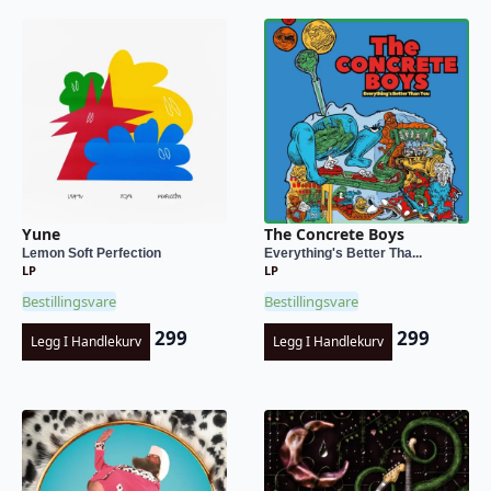
Yune
The Concrete Boys
Lemon Soft Perfection
Everything's Better Tha...
LP
LP
Bestillingsvare
Bestillingsvare
299
299
Legg I Handlekurv
Legg I Handlekurv