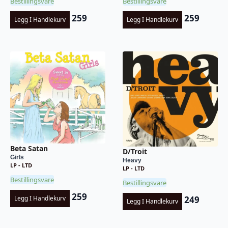
Bestillingsvare
Bestillingsvare
259
259
Legg I Handlekurv
Legg I Handlekurv
Beta Satan
D/Troit
Girls
Heavy
LP - LTD
LP - LTD
Bestillingsvare
Bestillingsvare
259
249
Legg I Handlekurv
Legg I Handlekurv