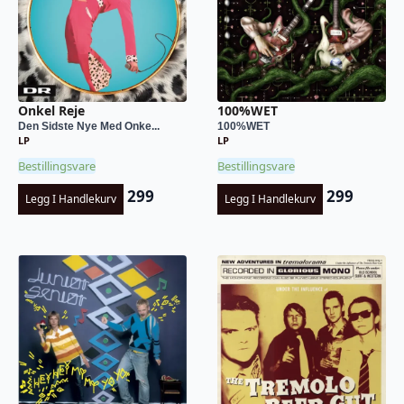
Onkel Reje
100%WET
Den Sidste Nye Med Onke...
100%WET
LP
LP
Bestillingsvare
Bestillingsvare
299
299
Legg I Handlekurv
Legg I Handlekurv