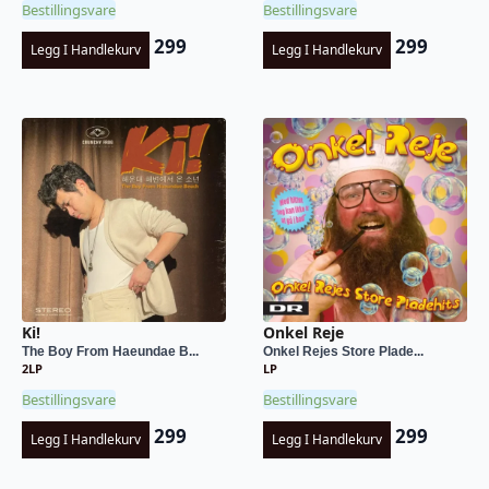
Bestillingsvare
Bestillingsvare
299
299
Legg I Handlekurv
Legg I Handlekurv
Ki!
Onkel Reje
The Boy From Haeundae B...
Onkel Rejes Store Plade...
2LP
LP
Bestillingsvare
Bestillingsvare
299
299
Legg I Handlekurv
Legg I Handlekurv