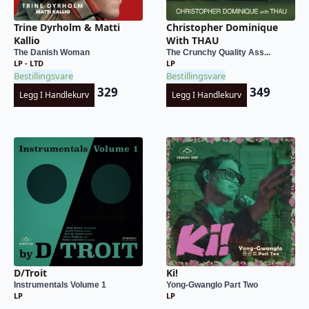
Trine Dyrholm & Matti
Christopher Dominique
Kallio
With THAU
The Danish Woman
The Crunchy Quality Ass...
LP - LTD
LP
Bestillingsvare
Bestillingsvare
329
349
Legg I Handlekurv
Legg I Handlekurv
D/Troit
Ki!
Instrumentals Volume 1
Yong-Gwanglo Part Two
LP
LP