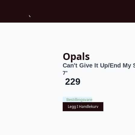
Opals
Can't Give It Up/End My 
7"
229
Bestillingsvare
Legg I Handlekurv