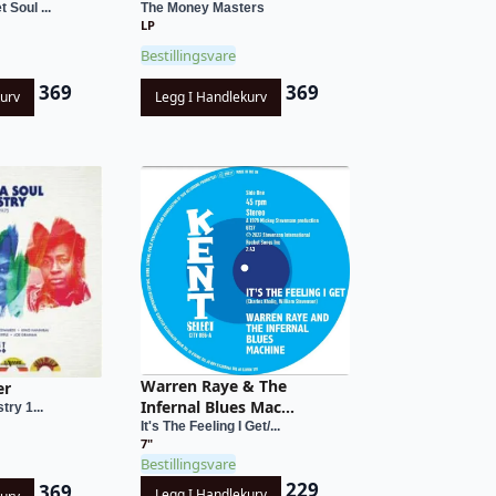
 Soul ...
The Money Masters
LP
Bestillingsvare
369
369
kurv
Legg I Handlekurv
Warren Raye & The
er
Infernal Blues Mac...
try 1...
It's The Feeling I Get/...
7"
Bestillingsvare
229
369
Legg I Handlekurv