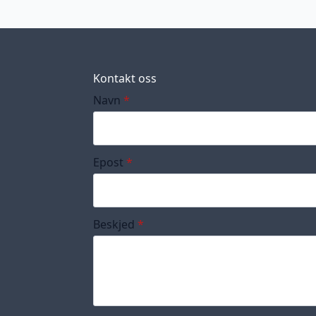
Kontakt oss
Navn
*
Epost
*
Beskjed
*