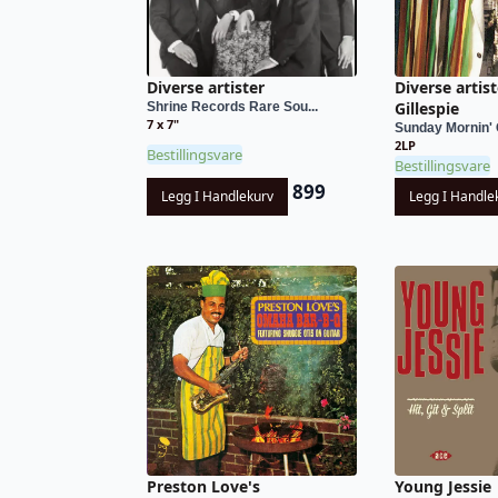
Diverse artister
Diverse artis
Gillespie
Shrine Records Rare Sou...
7 x 7"
Sunday Mornin' 
2LP
Bestillingsvare
Bestillingsvare
899
Legg I Handlekurv
Legg I Handle
Preston Love's
Young Jessie