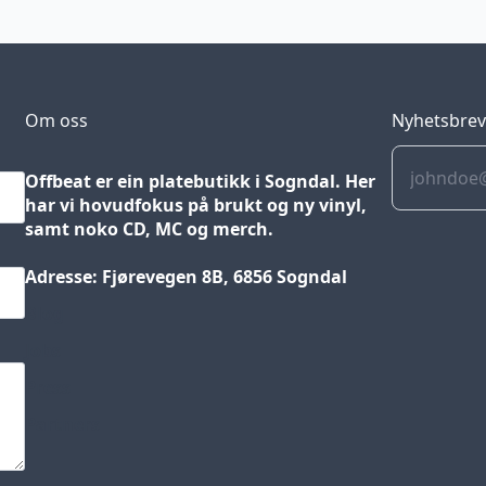
Om oss
Nyhetsbre
Offbeat er ein platebutikk i Sogndal. Her
har vi hovudfokus på brukt og ny vinyl,
samt noko CD, MC og merch.
Adresse: Fjørevegen 8B, 6856 Sogndal
Blog
Jobs
Press
Partners