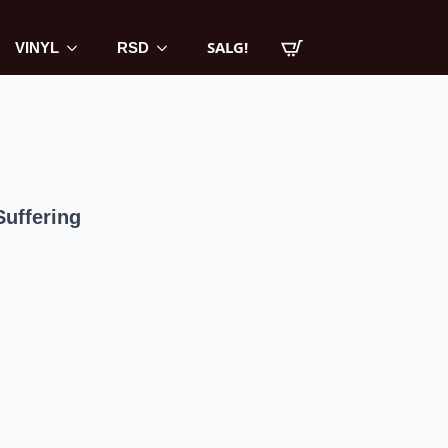
SALG!
VINYL
RSD
Suffering