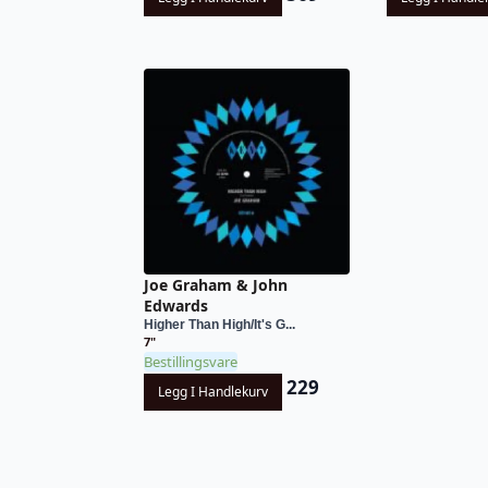
Joe Graham & John
Edwards
Higher Than High/It's G...
7"
Bestillingsvare
229
Legg I Handlekurv