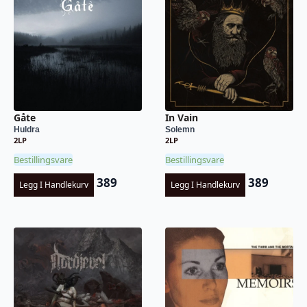
Gåte
In Vain
Huldra
Solemn
2LP
2LP
Bestillingsvare
Bestillingsvare
389
389
Legg I Handlekurv
Legg I Handlekurv