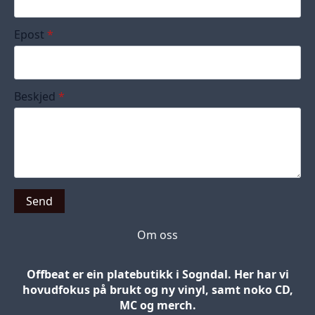
Epost
*
Beskjed
*
Send
Om oss
Offbeat er ein platebutikk i Sogndal. Her har vi
hovudfokus på brukt og ny vinyl, samt noko CD,
MC og merch.