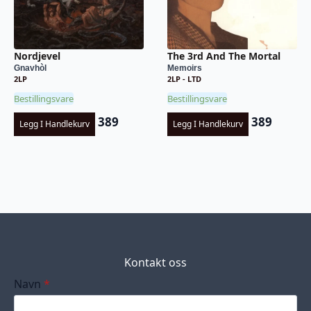
Nordjevel
The 3rd And The Mortal
Gnavhòl
Memoirs
2LP
2LP - LTD
Bestillingsvare
Bestillingsvare
389
389
Legg I Handlekurv
Legg I Handlekurv
Kontakt oss
Navn
*