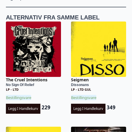
ALTERNATIV FRA SAMME LABEL
The Cruel Intentions
Seigmen
No Sign Of Relief
Dissonans
LP - LTD
LP - LTD GUL
Bestillingsvare
Bestillingsvare
229
349
Legg I Handlekurv
Legg I Handlekurv