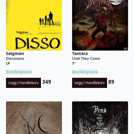
Seigmen
Tantara
Dissonans
Until They Come
LP
7''
Bestillingsvare
Bestillingsvare
349
89
Legg I Handlekurv
Legg I Handlekurv