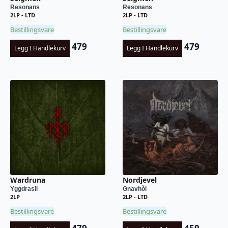
Resonans
Resonans
2LP - LTD
2LP - LTD
Bestillingsvare
Bestillingsvare
479
479
Legg I Handlekurv
Legg I Handlekurv
Wardruna
Nordjevel
Yggdrasil
Gnavhòl
2LP
2LP - LTD
Bestillingsvare
Bestillingsvare