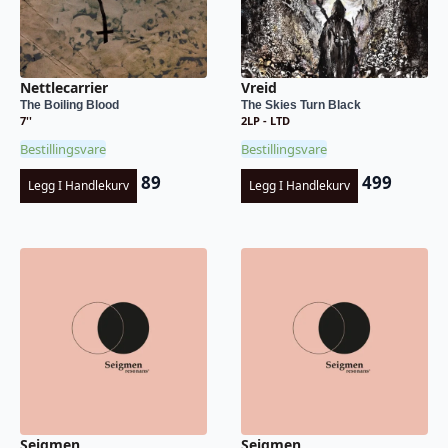
Nettlecarrier
Vreid
The Boiling Blood
The Skies Turn Black
7''
2LP - LTD
Bestillingsvare
Bestillingsvare
89
499
Legg I Handlekurv
Legg I Handlekurv
Seigmen
Seigmen