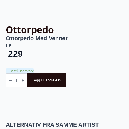
Ottorpedo
Ottorpedo Med Venner
LP
229
Bestillingsvare
Ottorpedo
-
Legg I Handlekurv
Ottorpedo
Med
Venner
(LP)
antall
ALTERNATIV FRA SAMME ARTIST