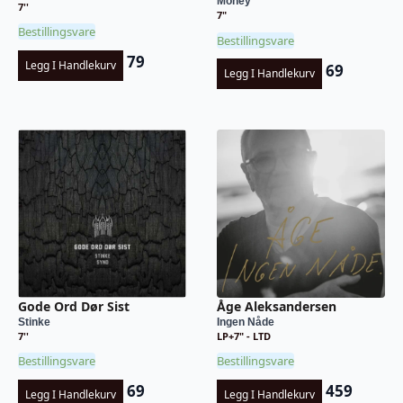
Money
7''
7"
Bestillingsvare
Bestillingsvare
79
Legg I Handlekurv
69
Legg I Handlekurv
Gode Ord Dør Sist
Åge Aleksandersen
Stinke
Ingen Nåde
7''
LP+7" - LTD
Bestillingsvare
Bestillingsvare
69
459
Legg I Handlekurv
Legg I Handlekurv