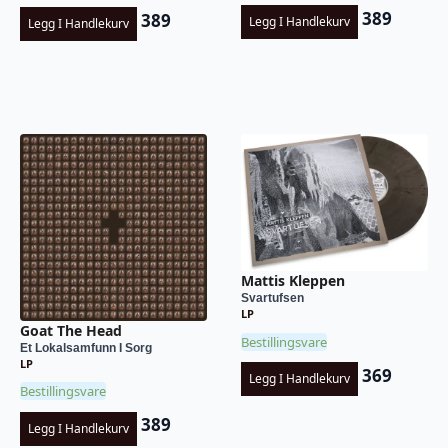
389
389
Legg I Handlekurv
Legg I Handlekurv
Mattis Kleppen
Svartufsen
LP
Goat The Head
Bestillingsvare
Et Lokalsamfunn I Sorg
LP
369
Legg I Handlekurv
Bestillingsvare
389
Legg I Handlekurv