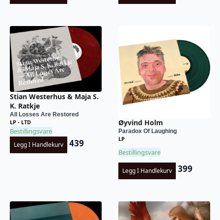
Stian Westerhus & Maja S.
K. Ratkje
All Losses Are Restored
Øyvind Holm
LP - LTD
Bestillingsvare
Paradox Of Laughing
LP
439
Legg I Handlekurv
Bestillingsvare
399
Legg I Handlekurv