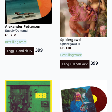
Alexander Pettersen
Supply/Demand
LP - LTD
Spidergawd
Bestillingsvare
Spidergawd III
LP - LTD
399
Legg I Handlekurv
Bestillingsvare
399
Legg I Handlekurv