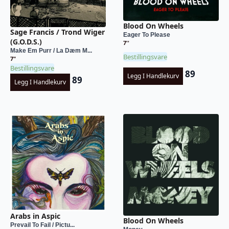
Blood On Wheels
Sage Francis / Trond Wiger
Eager To Please
(G.O.D.S.)
7''
Make Em Purr / La Dæm M...
Bestillingsvare
7"
Bestillingsvare
89
Legg I Handlekurv
89
Legg I Handlekurv
Arabs in Aspic
Blood On Wheels
Prevail To Fail / Pictu...