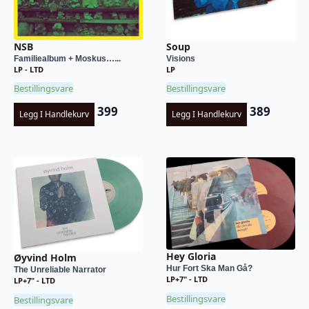
NSB
Soup
Familiealbum + Moskus…...
Visions
LP - LTD
LP
Bestillingsvare
Bestillingsvare
399
389
Legg I Handlekurv
Legg I Handlekurv
Hey Gloria
Øyvind Holm
Hur Fort Ska Man Gå?
The Unreliable Narrator
LP+7" - LTD
LP+7" - LTD
Bestillingsvare
Bestillingsvare