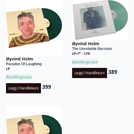
Øyvind Holm
The Unreliable Narrator
LP+7" - LTD
Øyvind Holm
Bestillingsvare
Paradox Of Laughing
LP
389
Legg I Handlekurv
Bestillingsvare
399
Legg I Handlekurv