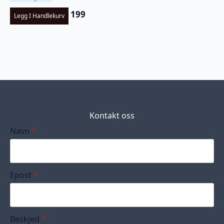
199
Legg I Handlekurv
Kontakt oss
Navn
*
Epost
*
Beskjed
*