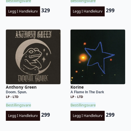
Bestillingsvare
Bestillingsvare
329
299
Legg I Handlekurv
Legg I Handlekurv
Anthony Green
Korine
Doom. Spun.
A Flame In The Dark
LP - LTD
LP - LTD
Bestillingsvare
Bestillingsvare
299
299
Legg I Handlekurv
Legg I Handlekurv