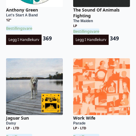
Anthony Green
The Sound Of Animals
Fighting
Let's Start A Band
12"
The Maiden
LP
Bestillingsvare
Bestillingsvare
369
349
Legg I Handlekurv
Legg I Handlekurv
Jaguar Sun
Work Wife
Daisy
Parade
LP - LTD
LP - LTD