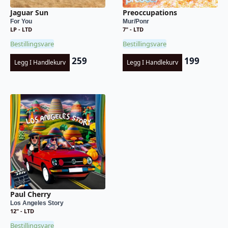
Jaguar Sun
Preoccupations
For You
Mur/Ponr
LP - LTD
7" - LTD
Bestillingsvare
Bestillingsvare
259
199
Legg I Handlekurv
Legg I Handlekurv
Paul Cherry
Los Angeles Story
12" - LTD
Bestillingsvare