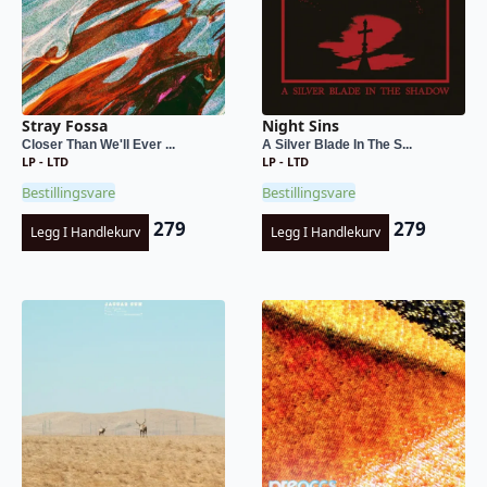
Stray Fossa
Night Sins
Closer Than We'll Ever ...
A Silver Blade In The S...
LP - LTD
LP - LTD
Bestillingsvare
Bestillingsvare
279
279
Legg I Handlekurv
Legg I Handlekurv