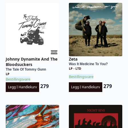
Johnny Dynamite And The
Zeta
Bloodsuckers
Was It Medicine To You?
LP - LTD
The Tale Of Tommy Gunn
LP
Bestillingsvare
Bestillingsvare
279
279
Legg I Handlekurv
Legg I Handlekurv