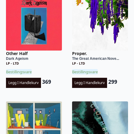
Other Half
Proper.
Dark Ageism
The Great American Nove...
LP - LTD
LP - LTD
Bestillingsvare
Bestillingsvare
369
299
Legg I Handlekurv
Legg I Handlekurv