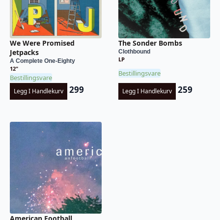
We Were Promised
The Sonder Bombs
Jetpacks
Clothbound
LP
A Complete One-Eighty
12"
Bestillingsvare
Bestillingsvare
299
259
Legg I Handlekurv
Legg I Handlekurv
American Football