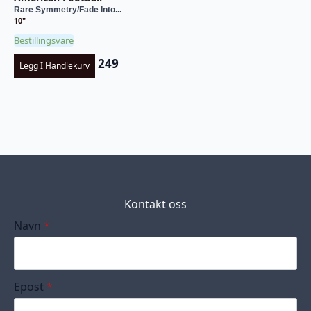
Rare Symmetry/Fade Into...
10"
Bestillingsvare
249
Legg I Handlekurv
Kontakt oss
Navn
*
Epost
*