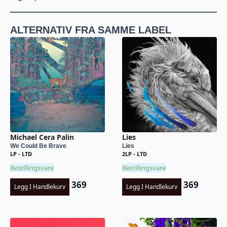
ALTERNATIV FRA SAMME LABEL
Michael Cera Palin
Lies
We Could Be Brave
Lies
LP - LTD
2LP - LTD
Bestillingsvare
Bestillingsvare
369
369
Legg I Handlekurv
Legg I Handlekurv