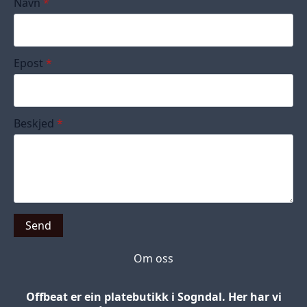
Navn
*
Epost
*
Beskjed
*
Send
Om oss
Offbeat er ein platebutikk i Sogndal. Her har vi