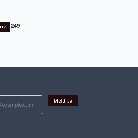
249
kurv
v
Meld på