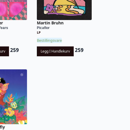
er
Martin Bruhn
Years
Picaflor
LP
Bestillingsvare
259
259
kurv
Legg I Handlekurv
fly