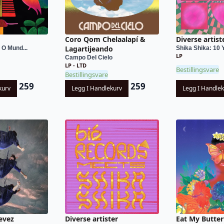
Coro Qom Chelaalapí &
Diverse artist
Lagartijeando
 O Mund...
Shika Shika: 10 
LP
Campo Del Cielo
LP - LTD
Bestillingsvare
Bestillingsvare
259
259
kurv
Legg I Handlekurv
Legg I Handle
evez
Diverse artister
Eat My Butter