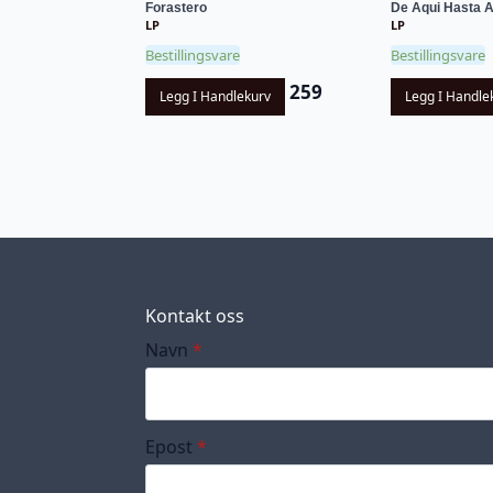
Forastero
De Aqui Hasta A
LP
LP
Bestillingsvare
Bestillingsvare
259
Legg I Handlekurv
Legg I Handle
Kontakt oss
Navn
*
Epost
*