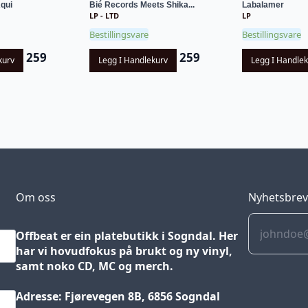
qui
Bié Records Meets Shika...
Labalamer
LP - LTD
LP
Bestillingsvare
Bestillingsvare
259
259
kurv
Legg I Handlekurv
Legg I Handle
Om oss
Nyhetsbre
Offbeat er ein platebutikk i Sogndal. Her
har vi hovudfokus på brukt og ny vinyl,
samt noko CD, MC og merch.
Adresse: Fjørevegen 8B, 6856 Sogndal