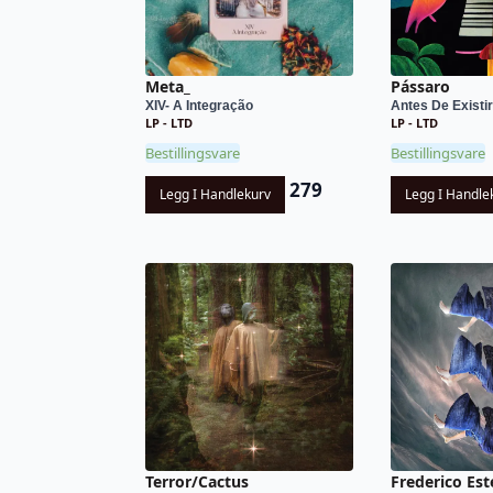
Meta_
Pássaro
XIV- A Integração
Antes De Existir
LP - LTD
LP - LTD
Bestillingsvare
Bestillingsvare
279
Legg I Handlekurv
Legg I Handle
Terror/Cactus
Frederico Est