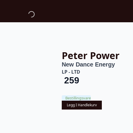
Peter Power
New Dance Energy
LP - LTD
259
Bestillingsvare
Legg I Handlekurv