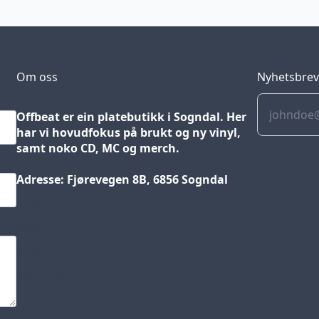
Om oss
Nyhetsbre
Offbeat er ein platebutikk i Sogndal. Her
har vi hovudfokus på brukt og ny vinyl,
samt noko CD, MC og merch.
Adresse: Fjørevegen 8B, 6856 Sogndal
Blog
Jobs
Press
Partners