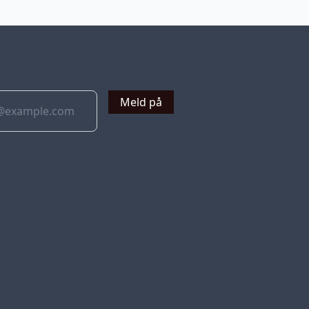
v
Meld på