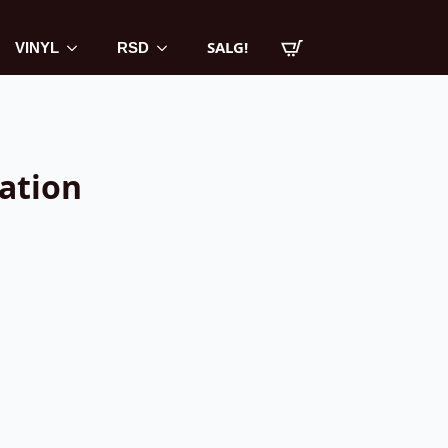
SALG!
VINYL
RSD
ation