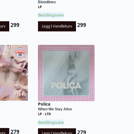
Bloodlines
LP
Bestillingsvare
299
299
kurv
Legg I Handlekurv
Polica
When We Stay Alive
LP - LTD
Bestillingsvare
279
279
kurv
Legg I Handlekurv