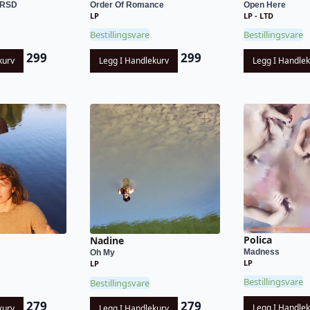
- RSD
Order Of Romance
Open Here
LP
LP - LTD
Bestillingsvare
Bestillingsvare
299
299
kurv
Legg I Handlekurv
Legg I Handle
Polica
Nadine
Madness
Oh My
LP
LP
Bestillingsvare
Bestillingsvare
279
279
Legg I Handle
kurv
Legg I Handlekurv