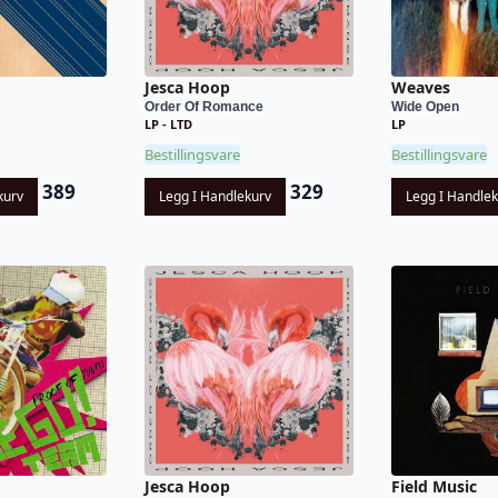
Jesca Hoop
Weaves
Order Of Romance
Wide Open
LP - LTD
LP
Bestillingsvare
Bestillingsvare
389
329
kurv
Legg I Handlekurv
Legg I Handle
Jesca Hoop
Field Music