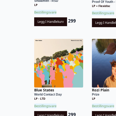
Shulamith - RSD
Proof Of Youth 
LP
LP + Flexidisc
Bestillingsvare
Bestillingsvare
299
Legg I Handlekurv
Legg I Handle
Blue States
Rozi Plain
World Contact Day
Prize
LP - LTD
LP
Bestillingsvare
Bestillingsvare
299
Legg I Handlekurv
Legg I Handle