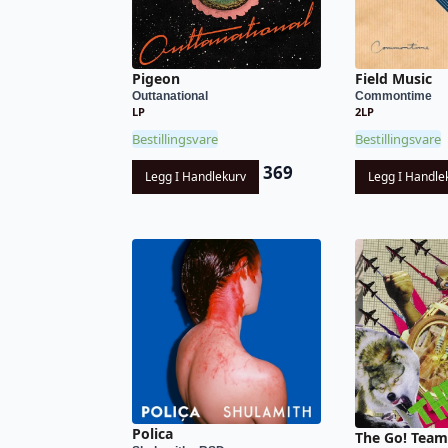
Pigeon
Field Music
Outtanational
Commontime
LP
2LP
Bestillingsvare
Bestillingsvare
369
Legg I Handlekurv
Legg I Handle
Polica
The Go! Team