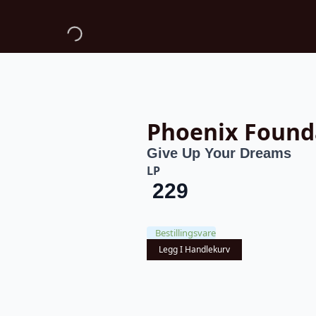
Phoenix Found
Give Up Your Dreams
LP
229
Bestillingsvare
Legg I Handlekurv