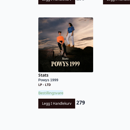
Stats
Powys 1999
LP - LTD
Bestillingsvare
279
Legg I Handlekurv