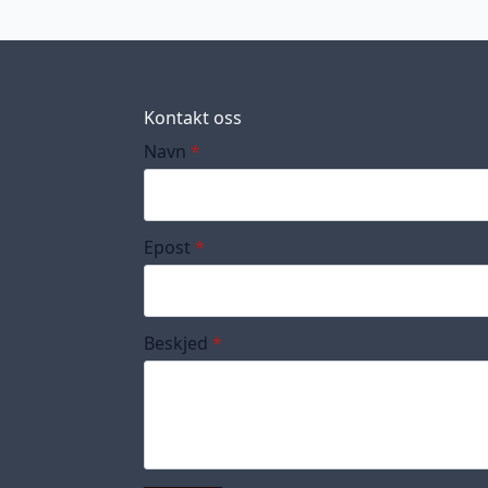
Kontakt oss
Navn
*
Epost
*
Beskjed
*