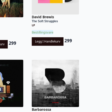
David Brewis
The Soft Struggles
LP
Bestillingsvare
299
Legg I Handlekurv
299
kurv
Barbarossa