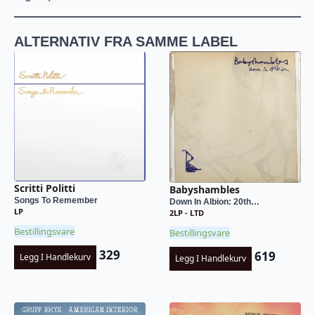
ALTERNATIV FRA SAMME LABEL
Scritti Politti
Babyshambles
Songs To Remember
Down In Albion: 20th…
LP
2LP - LTD
Bestillingsvare
Bestillingsvare
329
619
Legg I Handlekurv
Legg I Handlekurv