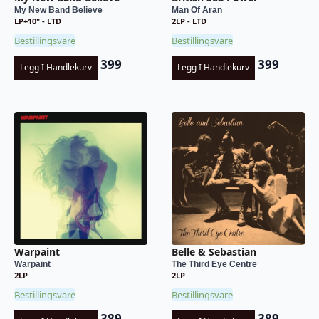
My New Band Believe
Man Of Aran
LP+10" - LTD
2LP - LTD
Bestillingsvare
Bestillingsvare
399
399
Legg I Handlekurv
Legg I Handlekurv
Warpaint
Belle & Sebastian
Warpaint
The Third Eye Centre
2LP
2LP
Bestillingsvare
Bestillingsvare
389
389