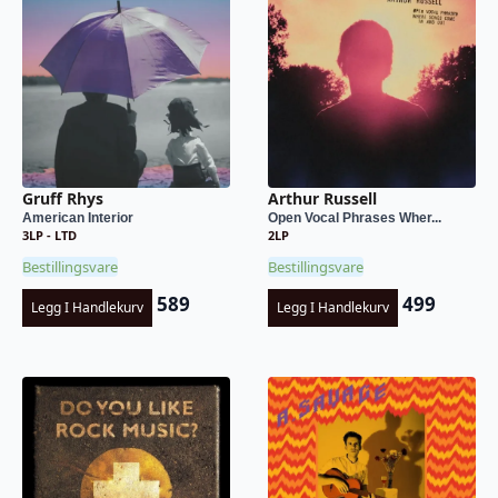
Gruff Rhys
Arthur Russell
American Interior
Open Vocal Phrases Wher...
3LP - LTD
2LP
Bestillingsvare
Bestillingsvare
589
499
Legg I Handlekurv
Legg I Handlekurv