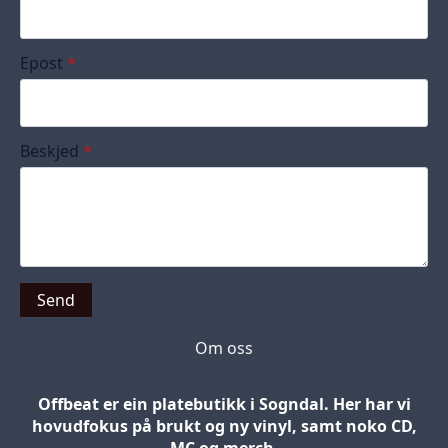
Epost
*
Beskjed
*
Send
Om oss
Offbeat er ein platebutikk i Sogndal. Her har vi
hovudfokus på brukt og ny vinyl, samt noko CD,
MC og merch.