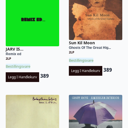
Sun Kil Moon
Ghosts Of The Great Hig...
JARV IS…
2LP
Remix ed
2LP
Bestillingsvare
Bestillingsvare
389
Legg I Handlekurv
389
Legg I Handlekurv