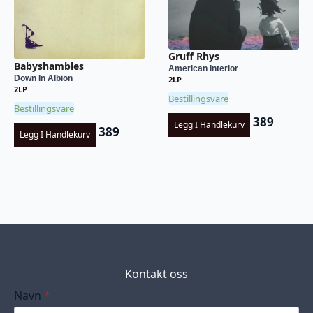
Gruff Rhys
Babyshambles
American Interior
Down In Albion
2LP
2LP
Bestillingsvare
Bestillingsvare
389
Legg I Handlekurv
389
Legg I Handlekurv
Kontakt oss
Navn
*