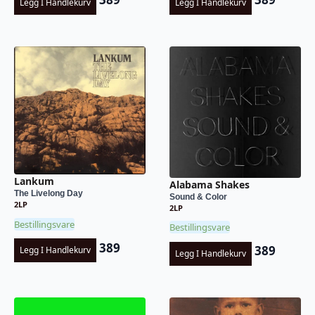
Legg I Handlekurv
Legg I Handlekurv
Lankum
Alabama Shakes
The Livelong Day
Sound & Color
2LP
2LP
Bestillingsvare
Bestillingsvare
389
389
Legg I Handlekurv
Legg I Handlekurv