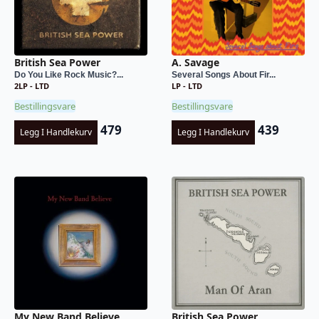
British Sea Power
A. Savage
Do You Like Rock Music?...
Several Songs About Fir...
2LP - LTD
LP - LTD
Bestillingsvare
Bestillingsvare
479
439
Legg I Handlekurv
Legg I Handlekurv
My New Band Believe
British Sea Power