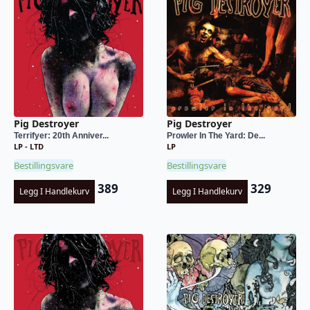
Pig Destroyer
Pig Destroyer
Terrifyer: 20th Anniver...
Prowler In The Yard: De...
LP - LTD
LP
Bestillingsvare
Bestillingsvare
389
329
Legg I Handlekurv
Legg I Handlekurv