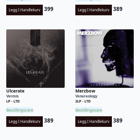
399
389
Legg I Handlekurv
Legg I Handlekurv
Ulcerate
Merzbow
Vermis
Venereology
LP - LTD
2LP - LTD
Bestillingsvare
Bestillingsvare
389
389
Legg I Handlekurv
Legg I Handlekurv