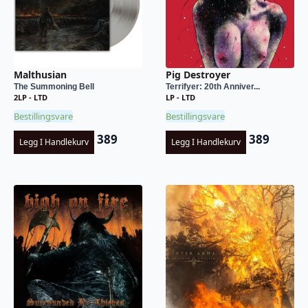
Malthusian
Pig Destroyer
The Summoning Bell
Terrifyer: 20th Anniver...
2LP - LTD
LP - LTD
Bestillingsvare
Bestillingsvare
389
389
Legg I Handlekurv
Legg I Handlekurv