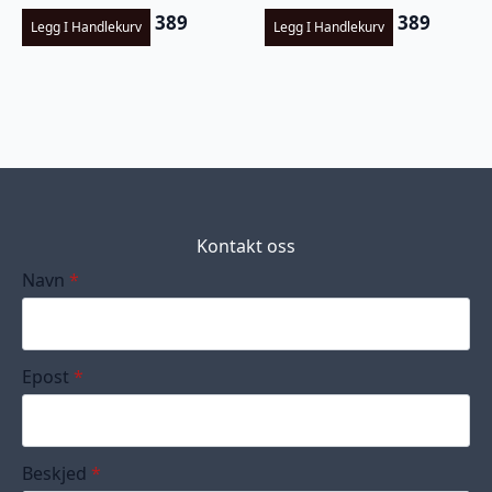
389
389
Legg I Handlekurv
Legg I Handlekurv
Kontakt oss
Navn
*
Epost
*
Beskjed
*