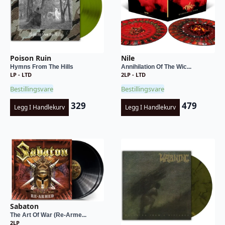
Poison Ruin
Nile
Hymns From The Hills
Annihilation Of The Wic...
LP - LTD
2LP - LTD
Bestillingsvare
Bestillingsvare
329
479
Legg I Handlekurv
Legg I Handlekurv
Sabaton
The Art Of War (Re-Arme...
2LP