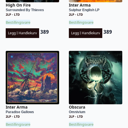
High On Fire
Inter Arma
Surrounded By Thieves
Sulphur English LP
2LP - LTD
2LP - LTD
Bestillingsvare
Bestillingsvare
389
389
Legg I Handlekurv
Legg I Handlekurv
Inter Arma
Obscura
Paradise Gallows
Omnivium
2LP - LTD
2LP - LTD
Bestillingsvare
Bestillingsvare