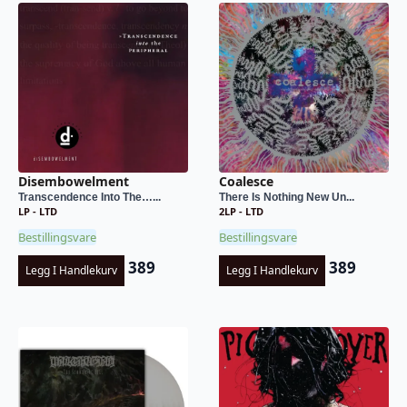
Disembowelment
Coalesce
Transcendence Into The…...
There Is Nothing New Un...
LP - LTD
2LP - LTD
Bestillingsvare
Bestillingsvare
389
389
Legg I Handlekurv
Legg I Handlekurv