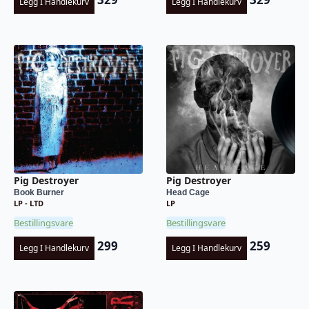
Legg I Handlekurv
Legg I Handlekurv
Pig Destroyer
Pig Destroyer
Book Burner
Head Cage
LP - LTD
LP
Bestillingsvare
Bestillingsvare
299
259
Legg I Handlekurv
Legg I Handlekurv