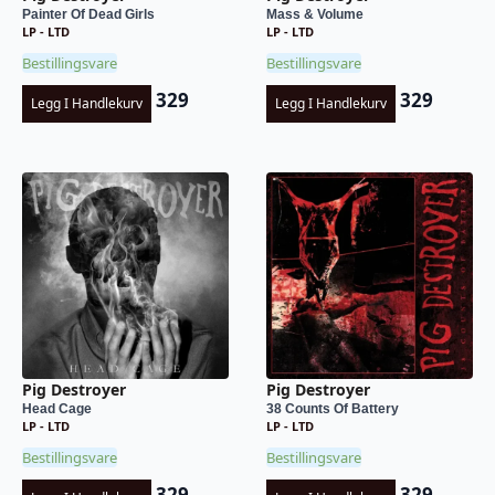
Painter Of Dead Girls
Mass & Volume
LP - LTD
LP - LTD
Bestillingsvare
Bestillingsvare
329
329
Legg I Handlekurv
Legg I Handlekurv
Pig Destroyer
Pig Destroyer
Head Cage
38 Counts Of Battery
LP - LTD
LP - LTD
Bestillingsvare
Bestillingsvare
329
329