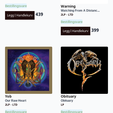
Bestillingsvare
Warning
Watching From A Distanc...
439
2LP - LTD
Legg I Handlekurv
Bestillingsvare
399
Legg I Handlekurv
Yob
Obituary
Our Raw Heart
Obituary
2LP - LTD
LP
Bestillingsvare
Bestillingsvare