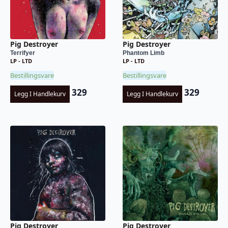
Pig Destroyer
Pig Destroyer
Terrifyer
Phantom Limb
LP - LTD
LP - LTD
Bestillingsvare
Bestillingsvare
329
329
Legg I Handlekurv
Legg I Handlekurv
Pig Destroyer
Pig Destroyer