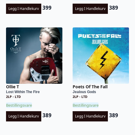
399
389
Legg I Handlekurv
Legg I Handlekurv
Ollie T
Poets Of The Fall
Lost Within The Fire
Jealous Gods
2LP - LTD
2LP - LTD
Bestillingsvare
Bestillingsvare
389
389
Legg I Handlekurv
Legg I Handlekurv