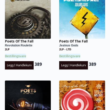
Poets Of The Fall
Poets Of The Fall
Revolution Roulette
Jealous Gods
2LP
2LP - LTD
Bestillingsvare
Bestillingsvare
389
389
Legg I Handlekurv
Legg I Handlekurv