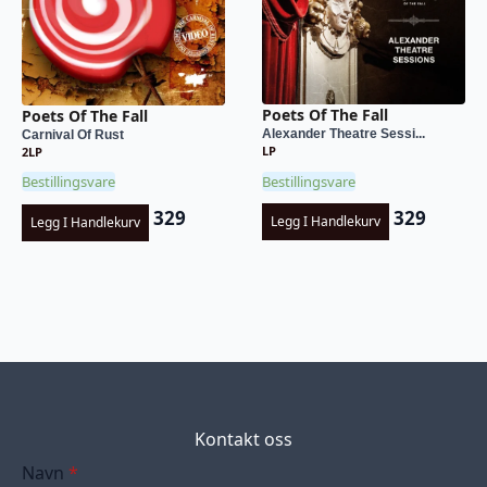
Poets Of The Fall
Poets Of The Fall
Alexander Theatre Sessi...
Carnival Of Rust
LP
2LP
Bestillingsvare
Bestillingsvare
329
329
Legg I Handlekurv
Legg I Handlekurv
Kontakt oss
Navn
*