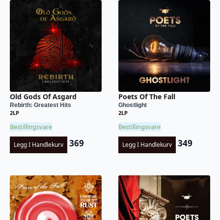
Old Gods Of Asgard
Poets Of The Fall
Rebirth: Greatest Hits
Ghostlight
2LP
2LP
Bestillingsvare
Bestillingsvare
369
349
Legg I Handlekurv
Legg I Handlekurv