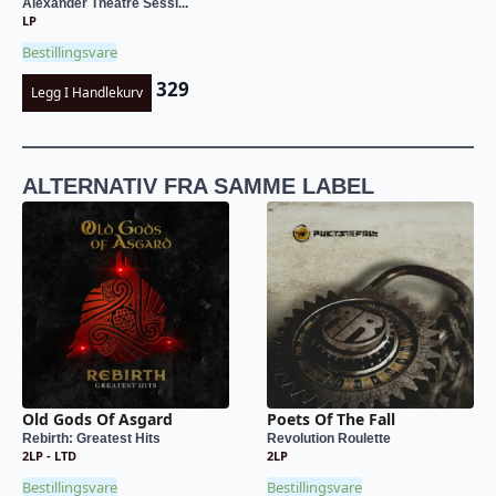
Alexander Theatre Sessi...
LP
Bestillingsvare
329
Legg I Handlekurv
ALTERNATIV FRA SAMME LABEL
Old Gods Of Asgard
Poets Of The Fall
Rebirth: Greatest Hits
Revolution Roulette
2LP - LTD
2LP
Bestillingsvare
Bestillingsvare