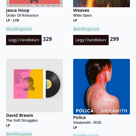
Jesca Hoop
Weaves
Order Of Romance
Wide Open
LP - LTD
LP
Bestillingsvare
Bestillingsvare
329
299
Legg I Handlekurv
Legg I Handlekurv
David Brewis
Polica
The Soft Struggles
Shulamith - RSD
LP
LP
Bestillingsvare
Bestillingsvare