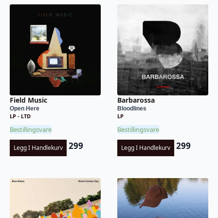
Field Music
Barbarossa
Open Here
Bloodlines
LP - LTD
LP
Bestillingsvare
Bestillingsvare
299
299
Legg I Handlekurv
Legg I Handlekurv