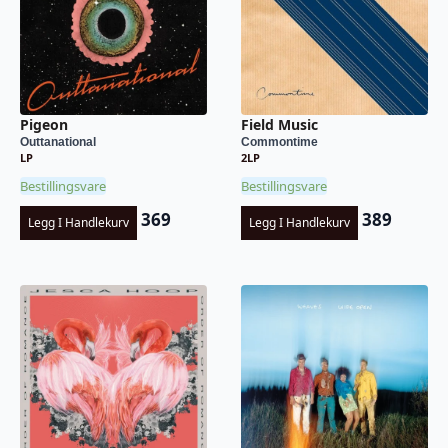
Pigeon
Field Music
Outtanational
Commontime
LP
2LP
Bestillingsvare
Bestillingsvare
369
389
Legg I Handlekurv
Legg I Handlekurv