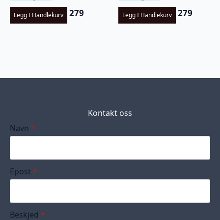
279
279
Legg I Handlekurv
Legg I Handlekurv
Kontakt oss
Navn
*
Epost
*
Beskjed
*