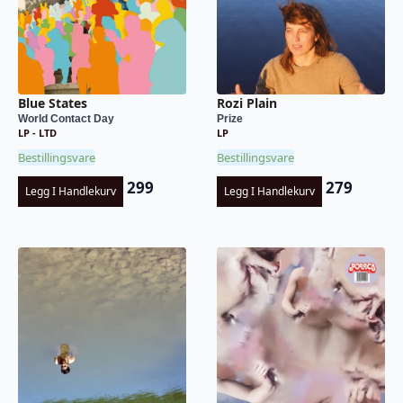
Blue States
Rozi Plain
World Contact Day
Prize
LP - LTD
LP
Bestillingsvare
Bestillingsvare
299
279
Legg I Handlekurv
Legg I Handlekurv