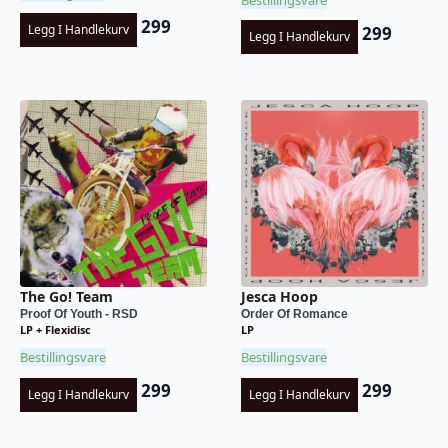
299
Legg I Handlekurv
299
Legg I Handlekurv
The Go! Team
Jesca Hoop
Proof Of Youth - RSD
Order Of Romance
LP + Flexidisc
LP
Bestillingsvare
Bestillingsvare
299
299
Legg I Handlekurv
Legg I Handlekurv