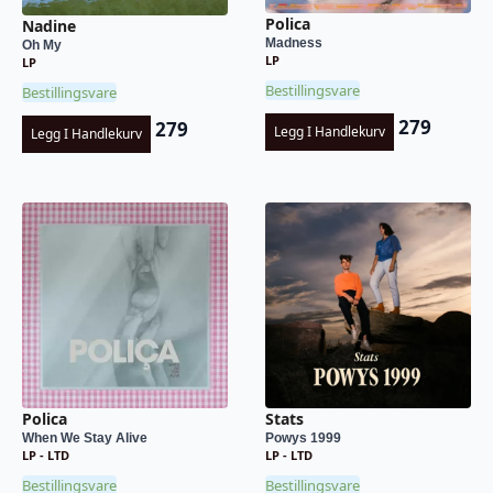
Polica
Nadine
Madness
Oh My
LP
LP
Bestillingsvare
Bestillingsvare
279
279
Legg I Handlekurv
Legg I Handlekurv
Polica
Stats
When We Stay Alive
Powys 1999
LP - LTD
LP - LTD
Bestillingsvare
Bestillingsvare