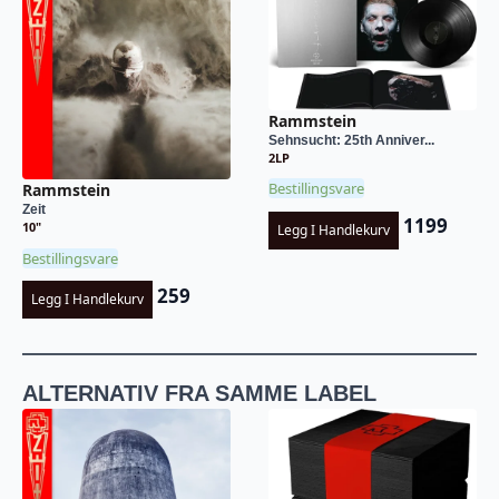
Rammstein
Sehnsucht: 25th Anniver...
2LP
Bestillingsvare
Rammstein
Zeit
1199
10"
Legg I Handlekurv
Bestillingsvare
259
Legg I Handlekurv
ALTERNATIV FRA SAMME LABEL