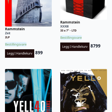
Rammstein
XXXIII
Rammstein
33 x 7" - LTD
Zeit
Bestillingsvare
2LP
Bestillingsvare
8799
Legg I Handlekurv
899
Legg I Handlekurv