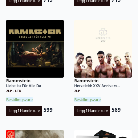
Legg I Handlekurv
Legg I Handlekurv
Rammstein
Rammstein
Liebe Ist Für Alle Da
Herzeleid: XXV Annivers...
2LP - LTD
2LP
Bestillingsvare
Bestillingsvare
599
569
Legg I Handlekurv
Legg I Handlekurv