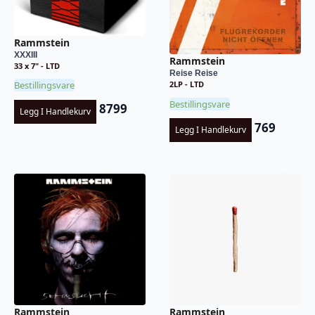
Rammstein
XXXIII
Rammstein
33 x 7" - LTD
Reise Reise
Bestillingsvare
2LP - LTD
Bestillingsvare
8799
Legg I Handlekurv
769
Legg I Handlekurv
Rammstein
Rammstein