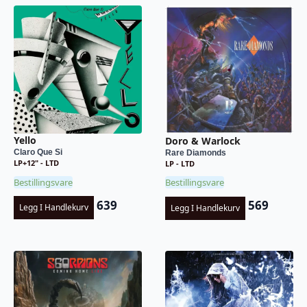
Yello
Doro & Warlock
Claro Que Si
Rare Diamonds
LP+12" - LTD
LP - LTD
Bestillingsvare
Bestillingsvare
639
569
Legg I Handlekurv
Legg I Handlekurv