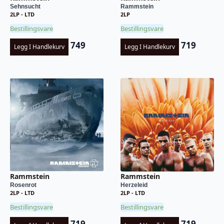
Sehnsucht
Rammstein
2LP - LTD
2LP
Bestillingsvare
Bestillingsvare
749
719
Legg I Handlekurv
Legg I Handlekurv
Rammstein
Rammstein
Rosenrot
Herzeleid
2LP - LTD
2LP - LTD
Bestillingsvare
Bestillingsvare
719
719