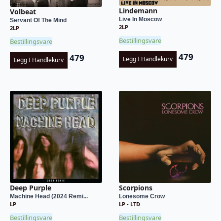
Lindemann
Volbeat
Live In Moscow
Servant Of The Mind
2LP
2LP
Bestillingsvare
Bestillingsvare
479
479
Legg I Handlekurv
Legg I Handlekurv
Deep Purple
Scorpions
Machine Head (2024 Remi...
Lonesome Crow
LP
LP - LTD
Bestillingsvare
Bestillingsvare