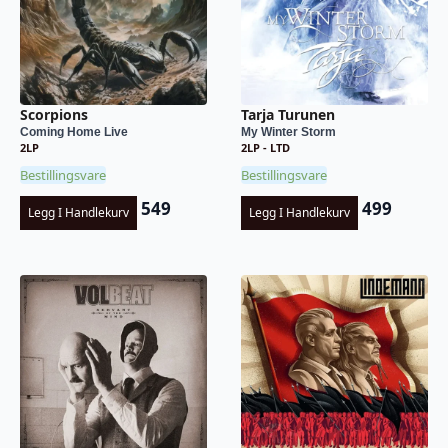
Scorpions
Tarja Turunen
Coming Home Live
My Winter Storm
2LP
2LP - LTD
Bestillingsvare
Bestillingsvare
549
499
Legg I Handlekurv
Legg I Handlekurv