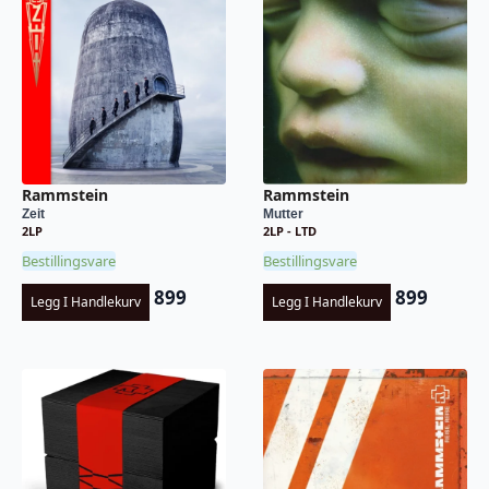
Rammstein
Rammstein
Zeit
Mutter
2LP
2LP - LTD
Bestillingsvare
Bestillingsvare
899
899
Legg I Handlekurv
Legg I Handlekurv