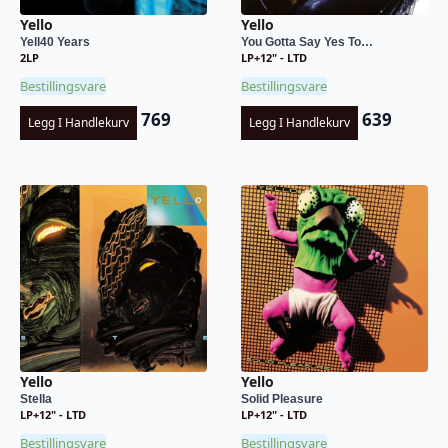
Yello
Yello
Yell40 Years
You Gotta Say Yes To…
2LP
LP+12" - LTD
Bestillingsvare
Bestillingsvare
769
639
Legg I Handlekurv
Legg I Handlekurv
Yello
Yello
Stella
Solid Pleasure
LP+12" - LTD
LP+12" - LTD
Bestillingsvare
Bestillingsvare