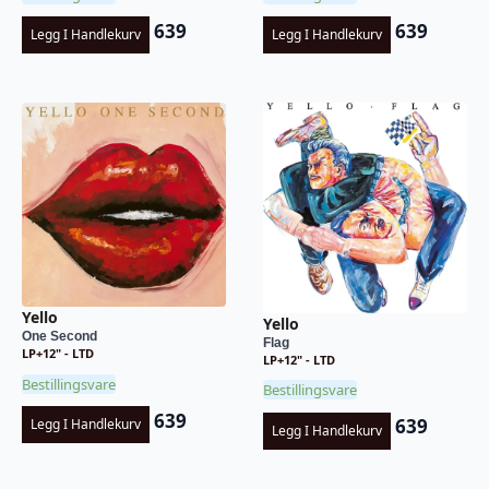
639
639
Legg I Handlekurv
Legg I Handlekurv
Yello
Yello
One Second
Flag
LP+12" - LTD
LP+12" - LTD
Bestillingsvare
Bestillingsvare
639
639
Legg I Handlekurv
Legg I Handlekurv