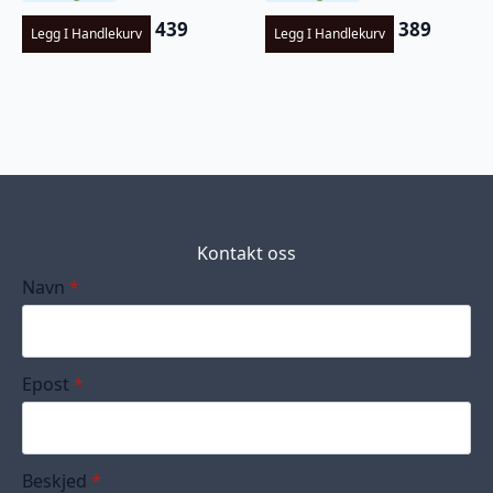
439
389
Legg I Handlekurv
Legg I Handlekurv
Kontakt oss
Navn
*
Epost
*
Beskjed
*