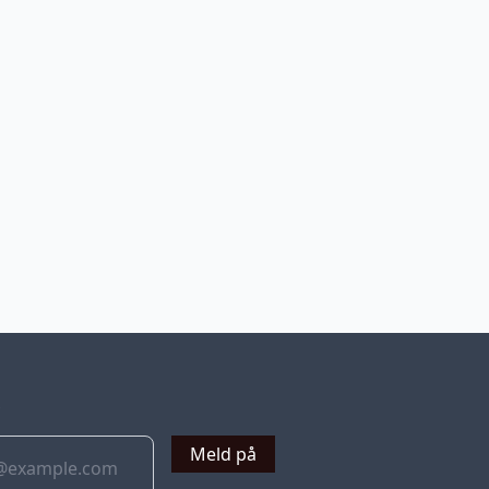
v
Meld på