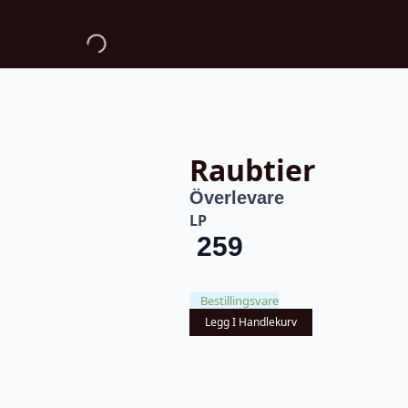
Raubtier
Överlevare
LP
259
Bestillingsvare
Legg I Handlekurv