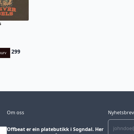
s
299
kurv
Om oss
Nyhetsbre
Offbeat er ein platebutikk i Sogndal. Her