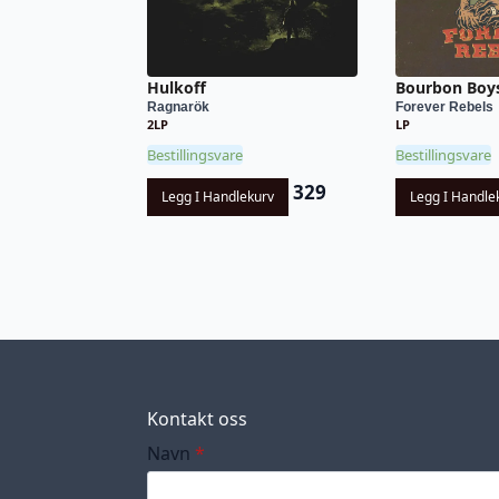
Hulkoff
Bourbon Boy
Ragnarök
Forever Rebels
2LP
LP
Bestillingsvare
Bestillingsvare
329
Legg I Handlekurv
Legg I Handle
Kontakt oss
Navn
*