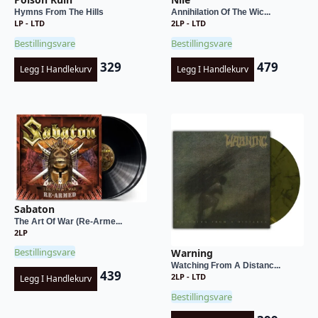
Hymns From The Hills
Annihilation Of The Wic...
LP - LTD
2LP - LTD
Bestillingsvare
Bestillingsvare
329
479
Legg I Handlekurv
Legg I Handlekurv
Sabaton
The Art Of War (Re-Arme...
2LP
Bestillingsvare
Warning
Watching From A Distanc...
439
2LP - LTD
Legg I Handlekurv
Bestillingsvare