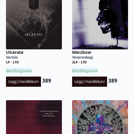
Ulcerate
Merzbow
Vermis
Venereology
LP - LTD
2LP - LTD
Bestillingsvare
Bestillingsvare
389
389
Legg I Handlekurv
Legg I Handlekurv