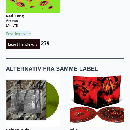
Red Fang
Arrows
LP - LTD
Bestillingsvare
279
Legg I Handlekurv
ALTERNATIV FRA SAMME LABEL
Poison Ruin
Nile