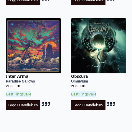
Inter Arma
Obscura
Paradise Gallows
Omnivium
2LP - LTD
2LP - LTD
Bestillingsvare
Bestillingsvare
389
389
Legg I Handlekurv
Legg I Handlekurv