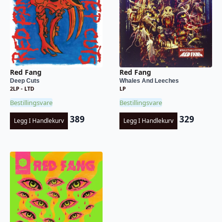
Red Fang
Red Fang
Deep Cuts
Whales And Leeches
2LP - LTD
LP
Bestillingsvare
Bestillingsvare
389
329
Legg I Handlekurv
Legg I Handlekurv