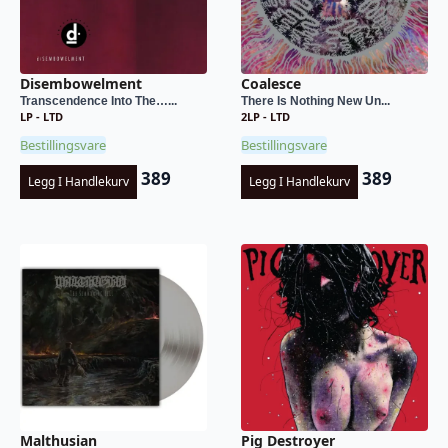
Disembowelment
Coalesce
Transcendence Into The…...
There Is Nothing New Un...
LP - LTD
2LP - LTD
Bestillingsvare
Bestillingsvare
389
389
Legg I Handlekurv
Legg I Handlekurv
Malthusian
Pig Destroyer