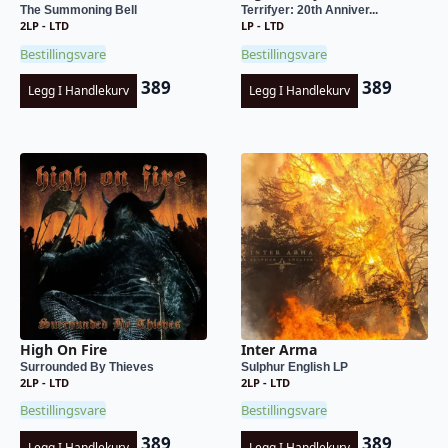
The Summoning Bell
Terrifyer: 20th Anniver...
2LP - LTD
LP - LTD
Bestillingsvare
Bestillingsvare
389
389
Legg I Handlekurv
Legg I Handlekurv
High On Fire
Inter Arma
Surrounded By Thieves
Sulphur English LP
2LP - LTD
2LP - LTD
Bestillingsvare
Bestillingsvare
389
389
Legg I Handlekurv
Legg I Handlekurv