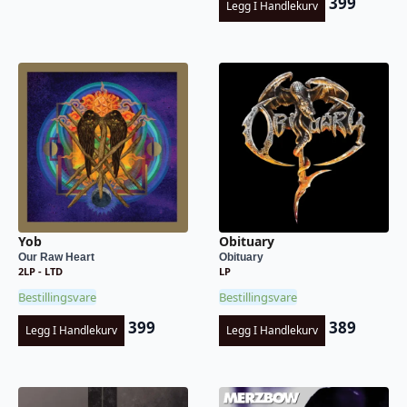
399
Legg I Handlekurv
Yob
Obituary
Our Raw Heart
Obituary
2LP - LTD
LP
Bestillingsvare
Bestillingsvare
399
389
Legg I Handlekurv
Legg I Handlekurv