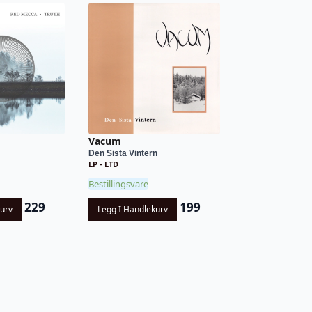
Vacum
Den Sista Vintern
LP - LTD
Bestillingsvare
229
199
kurv
Legg I Handlekurv