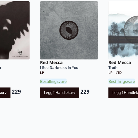
Red Mecca
Red Mecca
n
I See Darkness In You
Truth
LP
LP - LTD
Bestillingsvare
Bestillingsvare
229
229
kurv
Legg I Handlekurv
Legg I Handle