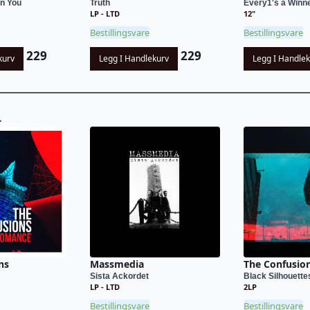
In You
Truth
Every1's a Winn
LP - LTD
12"
Bestillingsvare
Bestillingsvare
229
229
kurv
Legg I Handlekurv
Legg I Handle
L
ns
Massmedia
The Confusio
Sista Ackordet
Black Silhouette
LP - LTD
2LP
Bestillingsvare
Bestillingsvare