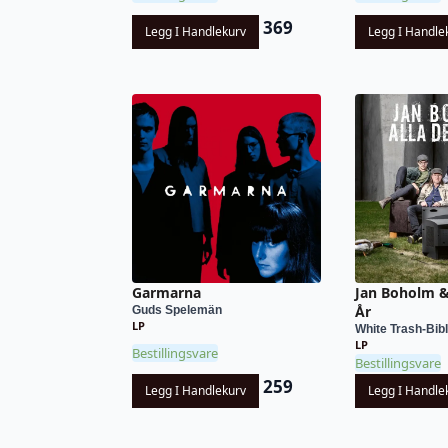
369
Legg I Handlekurv
Legg I Handle
Garmarna
Jan Boholm &
År
Guds Spelemän
LP
White Trash-Bibl
LP
Bestillingsvare
Bestillingsvare
259
Legg I Handlekurv
Legg I Handle