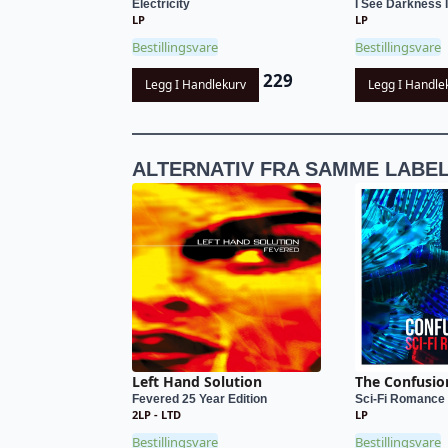
Electricity
I See Darkness 
LP
LP
Bestillingsvare
Bestillingsvare
229
Legg I Handlekurv
Legg I Handle
ALTERNATIV FRA SAMME LABE
Left Hand Solution
The Confusio
Fevered 25 Year Edition
Sci-Fi Romance
2LP - LTD
LP
Bestillingsvare
Bestillingsvare