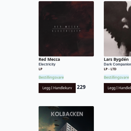
Red Mecca
Lars Bygdén
Electricity
Dark Companio
LP
LP - LTD
Bestillingsvare
Bestillingsvare
229
Legg I Handlekurv
Legg I Handle