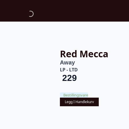
Red Mecca
Away
LP - LTD
229
Bestillingsvare
Legg I Handlekurv