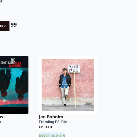
er
99
kurv
ns
Jan Boholm
s
Främling På Glid
LP - LTD
Bestillingsvare