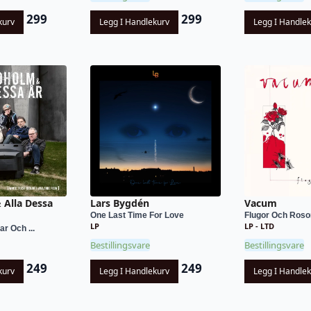
299
299
kurv
Legg I Handlekurv
Legg I Handle
 Alla Dessa
Lars Bygdén
Vacum
One Last Time For Love
Flugor Och Roso
LP
LP - LTD
ar Och ...
Bestillingsvare
Bestillingsvare
249
249
kurv
Legg I Handlekurv
Legg I Handle