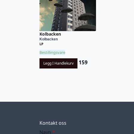
Kolbacken
Kolbacken
LP
Bestillingsvare
159
Legg I Handlekurv
Kontakt oss
Navn
*