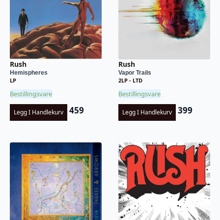
Rush
Rush
Hemispheres
Vapor Trails
LP
2LP - LTD
Bestillingsvare
Bestillingsvare
459
399
Legg I Handlekurv
Legg I Handlekurv