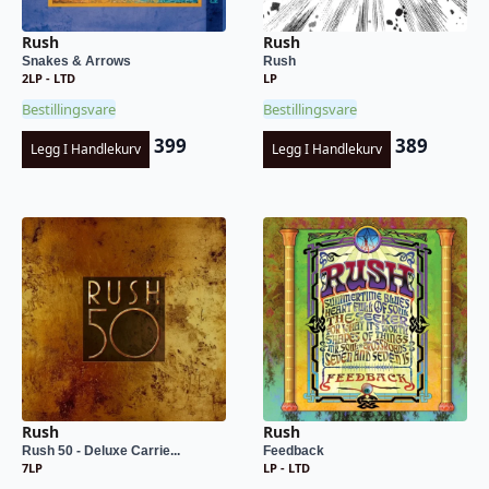
Rush
Rush
Snakes & Arrows
Rush
2LP - LTD
LP
Bestillingsvare
Bestillingsvare
399
389
Legg I Handlekurv
Legg I Handlekurv
Rush
Rush
Rush 50 - Deluxe Carrie...
Feedback
7LP
LP - LTD