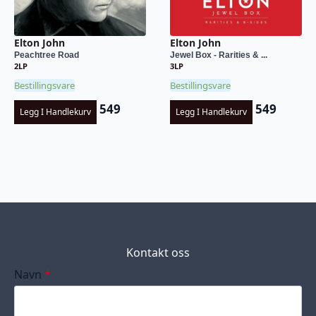
Elton John
Elton John
Peachtree Road
Jewel Box - Rarities & ...
2LP
3LP
Bestillingsvare
Bestillingsvare
549
549
Legg I Handlekurv
Legg I Handlekurv
Kontakt oss
Navn
*