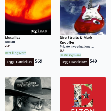
Metallica
Dire Straits & Mark
Knopfler
Reload
2LP
Private Investigations:...
2LP
Bestillingsvare
Bestillingsvare
569
549
Legg I Handlekurv
Legg I Handlekurv