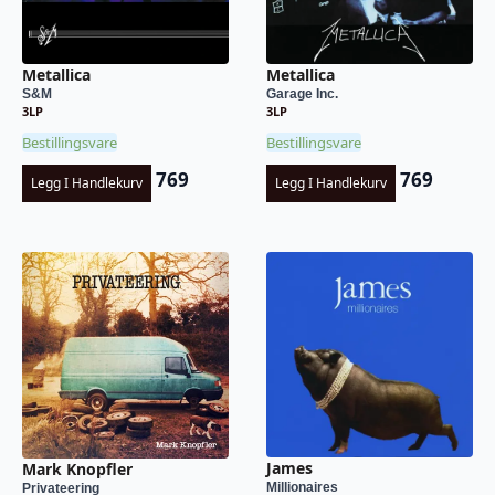
Metallica
Metallica
S&M
Garage Inc.
3LP
3LP
Bestillingsvare
Bestillingsvare
769
769
Legg I Handlekurv
Legg I Handlekurv
James
Mark Knopfler
Millionaires
Privateering