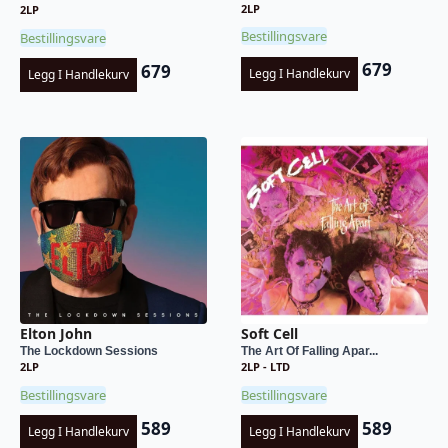
2LP
2LP
Bestillingsvare
Bestillingsvare
679
679
Legg I Handlekurv
Legg I Handlekurv
Elton John
Soft Cell
The Lockdown Sessions
The Art Of Falling Apar...
2LP
2LP - LTD
Bestillingsvare
Bestillingsvare
589
589
Legg I Handlekurv
Legg I Handlekurv