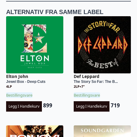
ALTERNATIV FRA SAMME LABEL
Elton John
Def Leppard
Jewel Box - Deep Cuts
The Story So Far: The B...
4LP
2LP+7"
Bestillingsvare
Bestillingsvare
899
719
Legg I Handlekurv
Legg I Handlekurv