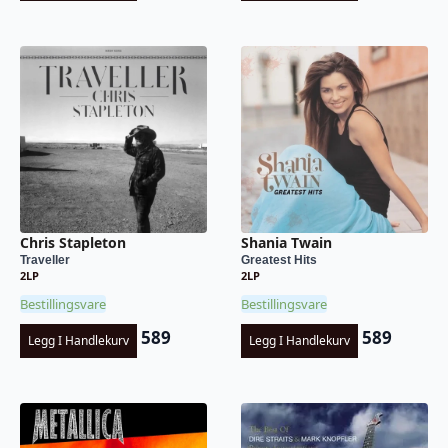
Chris Stapleton
Shania Twain
Traveller
Greatest Hits
2LP
2LP
Bestillingsvare
Bestillingsvare
589
589
Legg I Handlekurv
Legg I Handlekurv