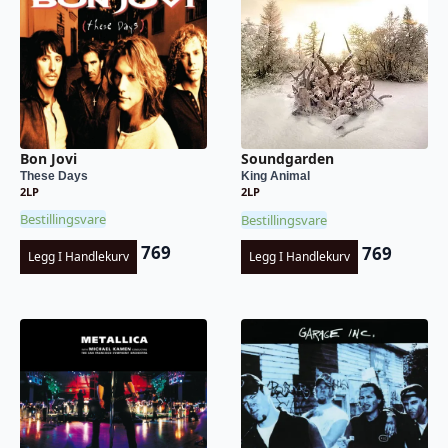
Bon Jovi
Soundgarden
These Days
King Animal
2LP
2LP
Bestillingsvare
Bestillingsvare
769
769
Legg I Handlekurv
Legg I Handlekurv