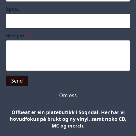
Epost
*
Beskjed
*
Send
Om oss
Offbeat er ein platebutikk i Sogndal. Her har vi
hovudfokus på brukt og ny vinyl, samt noko CD,
MC og merch.