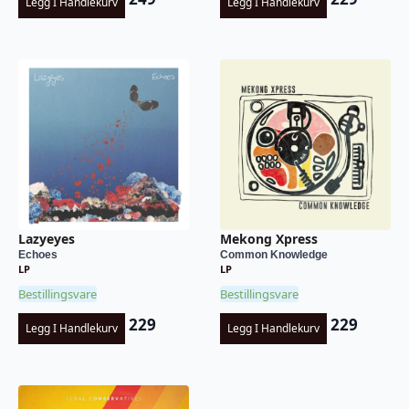
Legg I Handlekurv
Legg I Handlekurv
Lazyeyes
Mekong Xpress
Echoes
Common Knowledge
LP
LP
Bestillingsvare
Bestillingsvare
229
229
Legg I Handlekurv
Legg I Handlekurv