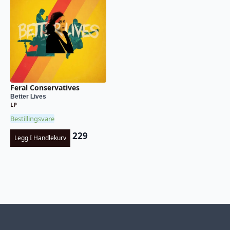
Feral Conservatives
Better Lives
LP
Bestillingsvare
229
Legg I Handlekurv