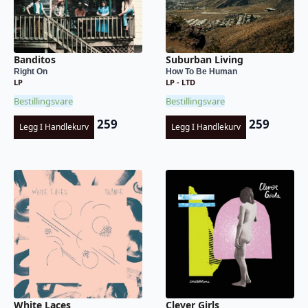
Banditos
Suburban Living
Right On
How To Be Human
LP
LP - LTD
Bestillingsvare
Bestillingsvare
259
259
Legg I Handlekurv
Legg I Handlekurv
White Laces
Clever Girls