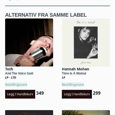
ALTERNATIV FRA SAMME LABEL
Toth
Hannah Mohan
And The Voice Said
Time Is A Walnut
LP - LTD
LP
Bestillingsvare
Bestillingsvare
349
299
Legg I Handlekurv
Legg I Handlekurv