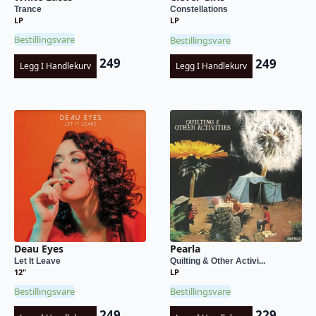
Trance
Constellations
LP
LP
Bestillingsvare
Bestillingsvare
249
249
Legg I Handlekurv
Legg I Handlekurv
Deau Eyes
Pearla
Let It Leave
Quilting & Other Activi...
12"
LP
Bestillingsvare
Bestillingsvare
249
229