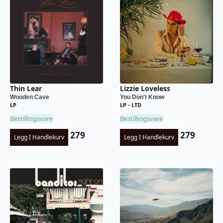
Thin Lear
Lizzie Loveless
Wooden Cave
You Don't Know
LP
LP - LTD
Bestillingsvare
Bestillingsvare
279
279
Legg I Handlekurv
Legg I Handlekurv