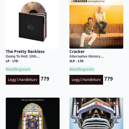
The Pretty Reckless
Cracker
Going To Hell: 10th…
Alternative History…
LP - LTD
3LP - LTD
Bestillingsvare
Bestillingsvare
779
779
Legg I Handlekurv
Legg I Handlekurv