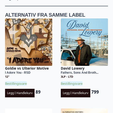
ALTERNATIV FRA SAMME LABEL
Goldie vs Ulterior Motive
David Lowery
I Adore You - RSD
Fathers, Sons And Broth...
12"
3LP - LTD
Bestillingsvare
Bestillingsvare
89
799
Legg I Handlekurv
Legg I Handlekurv