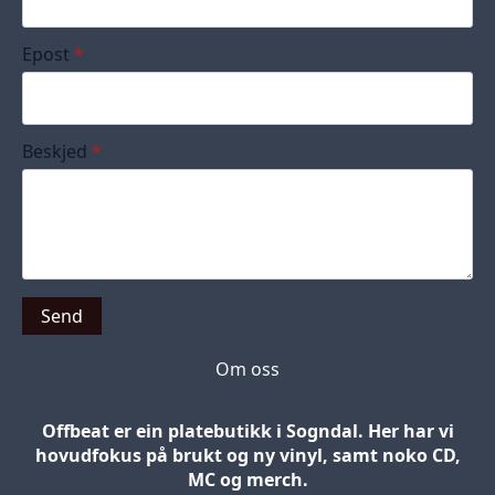
Epost
*
Beskjed
*
Send
Om oss
Offbeat er ein platebutikk i Sogndal. Her har vi
hovudfokus på brukt og ny vinyl, samt noko CD,
MC og merch.