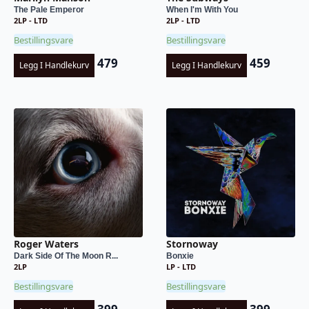
The Pale Emperor
When I'm With You
2LP - LTD
2LP - LTD
Bestillingsvare
Bestillingsvare
479
459
Legg I Handlekurv
Legg I Handlekurv
Roger Waters
Stornoway
Dark Side Of The Moon R...
Bonxie
2LP
LP - LTD
Bestillingsvare
Bestillingsvare