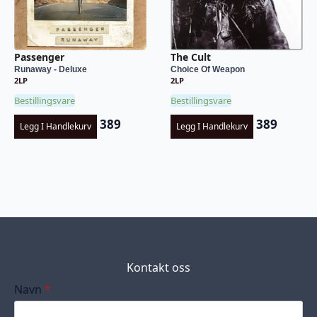
Passenger
The Cult
Runaway - Deluxe
Choice Of Weapon
2LP
2LP
Bestillingsvare
Bestillingsvare
389
389
Legg I Handlekurv
Legg I Handlekurv
Kontakt oss
Navn
*