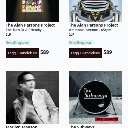
The Alan Parsons Project
The Alan Parsons Project
The Turn Of A Friendly ...
Ammonia Avenue - 45rpm
2LP
2LP
Bestillingsvare
Bestillingsvare
589
589
Legg I Handlekurv
Legg I Handlekurv
Marilyn Manson
The Subways