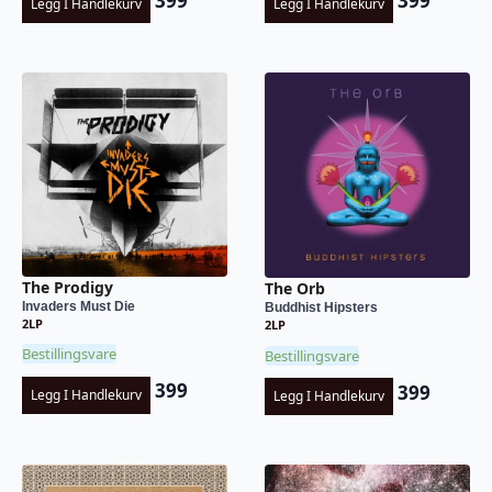
399
399
Legg I Handlekurv
Legg I Handlekurv
The Prodigy
The Orb
Invaders Must Die
Buddhist Hipsters
2LP
2LP
Bestillingsvare
Bestillingsvare
399
399
Legg I Handlekurv
Legg I Handlekurv