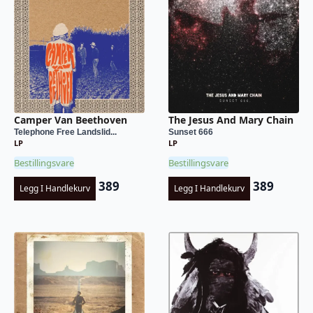
Camper Van Beethoven
The Jesus And Mary Chain
Telephone Free Landslid...
Sunset 666
LP
LP
Bestillingsvare
Bestillingsvare
389
389
Legg I Handlekurv
Legg I Handlekurv