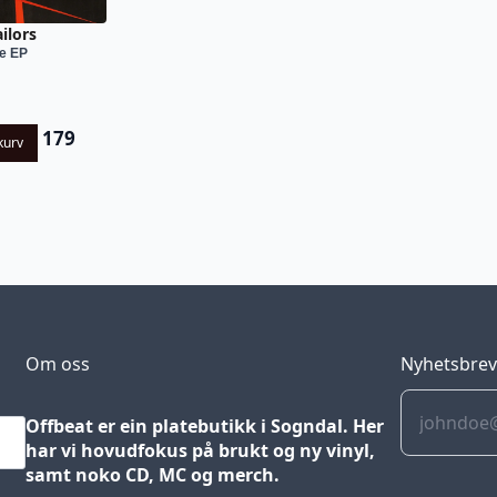
ilors
e EP
179
kurv
Om oss
Nyhetsbre
Offbeat er ein platebutikk i Sogndal. Her
har vi hovudfokus på brukt og ny vinyl,
samt noko CD, MC og merch.