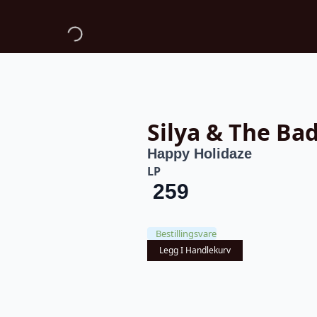
Silya & The Ba
Happy Holidaze
LP
259
Bestillingsvare
Legg I Handlekurv