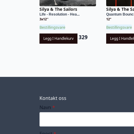
Silya & The Sailors
Silya & The Sa
Life - Resolution - Hea...
Quantum Bounc
3x12''
12"
Bestillingsvare
Bestillingsvare
329
Legg I Handlekurv
Legg I Handle
Kontakt oss
Navn
*
Epost
*