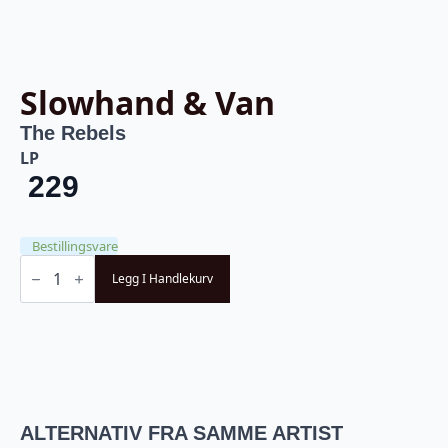
Slowhand & Van
The Rebels
LP
229
Bestillingsvare
Slowhand
&
Legg I Handlekurv
Van
-
The
Rebels
(LP)
antall
ALTERNATIV FRA SAMME ARTIST