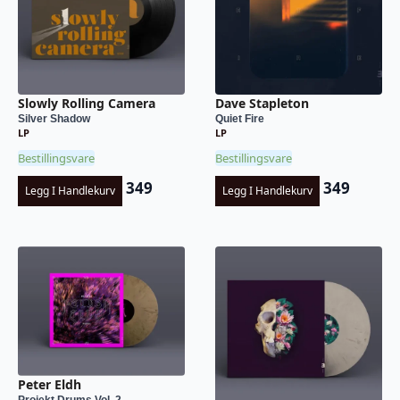
Slowly Rolling Camera
Dave Stapleton
Silver Shadow
Quiet Fire
LP
LP
Bestillingsvare
Bestillingsvare
349
349
Legg I Handlekurv
Legg I Handlekurv
Peter Eldh
Projekt Drums Vol. 2