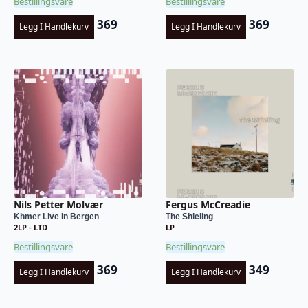
Bestillingsvare
Bestillingsvare
369
369
Legg I Handlekurv
Legg I Handlekurv
Nils Petter Molvær
Fergus McCreadie
Khmer Live In Bergen
The Shieling
2LP - LTD
LP
Bestillingsvare
Bestillingsvare
369
349
Legg I Handlekurv
Legg I Handlekurv