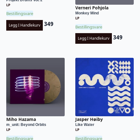
LP
Verneri Pohjola
Bestillingsvare
Monkey Mind
LP
349
Legg I Handlekurv
Bestillingsvare
349
Legg I Handlekurv
Miho Hazama
Jasper Høiby
m_unit: Beyond Orbits
Like Water
LP
LP
Bestillingsvare
Bestillingsvare