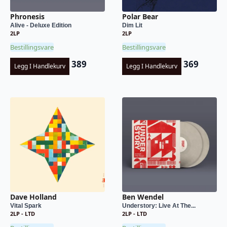
Phronesis
Polar Bear
Alive - Deluxe Edition
Dim Lit
2LP
2LP
Bestillingsvare
Bestillingsvare
389
369
Legg I Handlekurv
Legg I Handlekurv
Dave Holland
Ben Wendel
Vital Spark
Understory: Live At The...
2LP - LTD
2LP - LTD