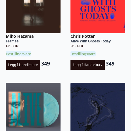
Miho Hazama
Chris Potter
Frames
Alive With Ghosts Today
LP - LTD
LP - LTD
Bestillingsvare
Bestillingsvare
349
349
Legg I Handlekurv
Legg I Handlekurv