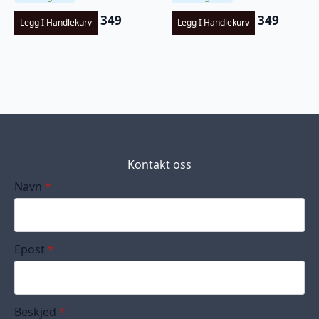
349
349
Legg I Handlekurv
Legg I Handlekurv
Kontakt oss
Navn
*
Epost
*
Beskjed
*