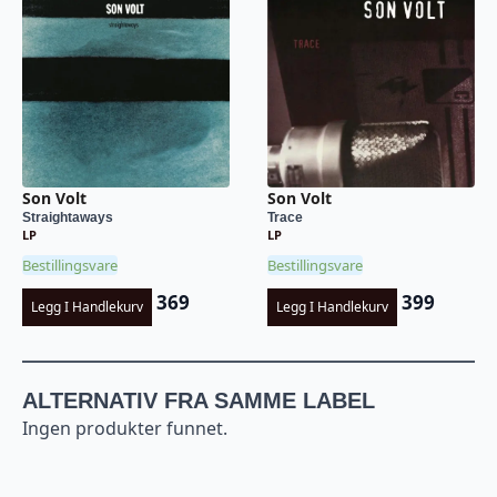
Son Volt
Son Volt
Straightaways
Trace
LP
LP
Bestillingsvare
Bestillingsvare
369
399
Legg I Handlekurv
Legg I Handlekurv
ALTERNATIV FRA SAMME LABEL
Ingen produkter funnet.