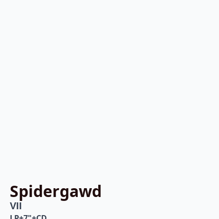
Spidergawd
VII
LP+7"+CD