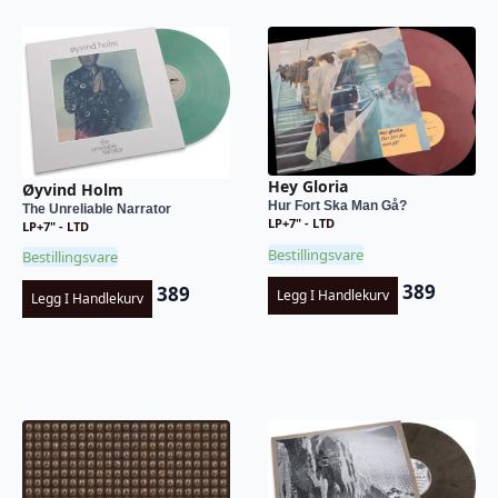
Hey Gloria
Øyvind Holm
Hur Fort Ska Man Gå?
The Unreliable Narrator
LP+7" - LTD
LP+7" - LTD
Bestillingsvare
Bestillingsvare
389
389
Legg I Handlekurv
Legg I Handlekurv