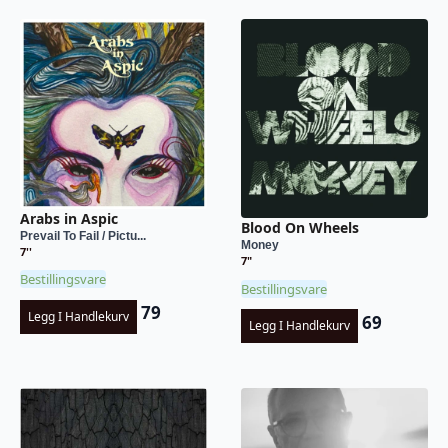
Arabs in Aspic
Blood On Wheels
Prevail To Fail / Pictu...
Money
7''
7"
Bestillingsvare
Bestillingsvare
79
Legg I Handlekurv
69
Legg I Handlekurv