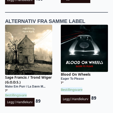
ALTERNATIV FRA SAMME LABEL
Blood On Wheels
Sage Francis / Trond Wiger
Eager To Please
(G.O.D.S.)
7''
Make Em Purr / La Dæm M...
Bestillingsvare
7"
Bestillingsvare
89
Legg I Handlekurv
89
Legg I Handlekurv