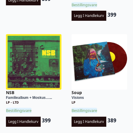
Legg I Handlekurv
Bestillingsvare
399
Legg I Handlekurv
NSB
Soup
Familiealbum + Moskus…...
Visions
LP - LTD
LP
Bestillingsvare
Bestillingsvare
399
389
Legg I Handlekurv
Legg I Handlekurv