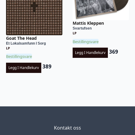
Mattis Kleppen
Svartufsen
LP
Goat The Head
Bestillingsvare
Et Lokalsamfunn I Sorg
LP
369
Legg I Handlekurv
Bestillingsvare
389
Legg I Handlekurv
Kontakt oss