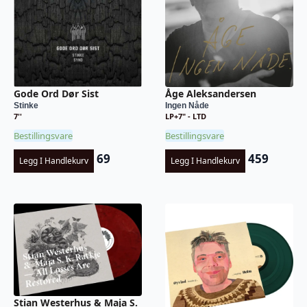
Gode Ord Dør Sist
Åge Aleksandersen
Stinke
Ingen Nåde
7''
LP+7" - LTD
Bestillingsvare
Bestillingsvare
69
459
Legg I Handlekurv
Legg I Handlekurv
Stian Westerhus & Maja S.