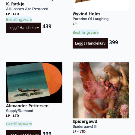
K. Ratkje
All Losses Are Restored
Øyvind Holm
LP - LTD
Bestillingsvare
Paradox Of Laughing
LP
439
Legg I Handlekurv
Bestillingsvare
399
Legg I Handlekurv
Alexander Pettersen
Supply/Demand
LP - LTD
Spidergawd
Bestillingsvare
Spidergawd III
LP - LTD
399