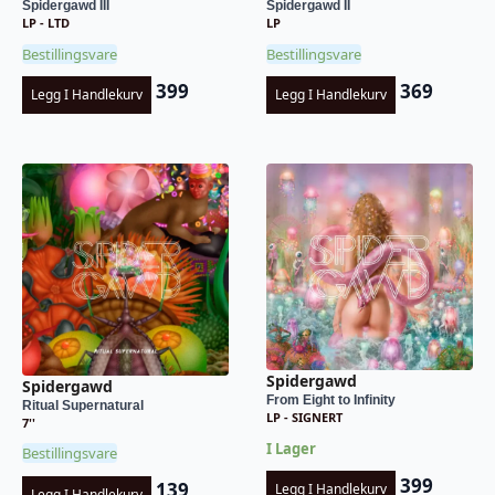
Spidergawd III
Spidergawd II
LP - LTD
LP
Bestillingsvare
Bestillingsvare
399
369
Legg I Handlekurv
Legg I Handlekurv
Spidergawd
Spidergawd
From Eight to Infinity
Ritual Supernatural
LP - SIGNERT
7''
I Lager
Bestillingsvare
399
139
Legg I Handlekurv
Legg I Handlekurv