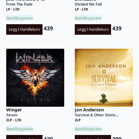
From The Fade
Divided We Fall
LP - LTD
LP - LTD
Bestillingsvare
Bestillingsvare
439
439
Legg I Handlekurv
Legg I Handlekurv
Winger
Jon Anderson
Seven
Survival & Other Storie...
2LP - LTD
2LP
Bestillingsvare
Bestillingsvare