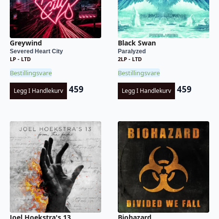
Greywind
Black Swan
Severed Heart City
Paralyzed
LP - LTD
2LP - LTD
Bestillingsvare
Bestillingsvare
459
459
Legg I Handlekurv
Legg I Handlekurv
Joel Hoekstra's 13
Biohazard