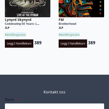
Lynyrd Skynyrd
FM
Celebrating 50 Years: L...
Brotherhood
2LP
2LP
Bestillingsvare
Bestillingsvare
389
389
Legg I Handlekurv
Legg I Handlekurv
Kontakt oss
Navn
*