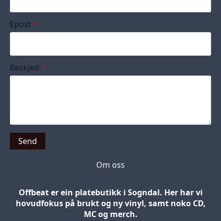
Epost
*
Beskjed
*
Send
Om oss
Offbeat er ein platebutikk i Sogndal. Her har vi
hovudfokus på brukt og ny vinyl, samt noko CD,
MC og merch.