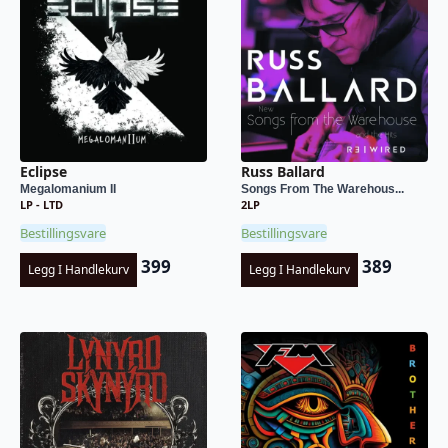
Eclipse
Russ Ballard
Megalomanium II
Songs From The Warehous...
LP - LTD
2LP
Bestillingsvare
Bestillingsvare
399
389
Legg I Handlekurv
Legg I Handlekurv