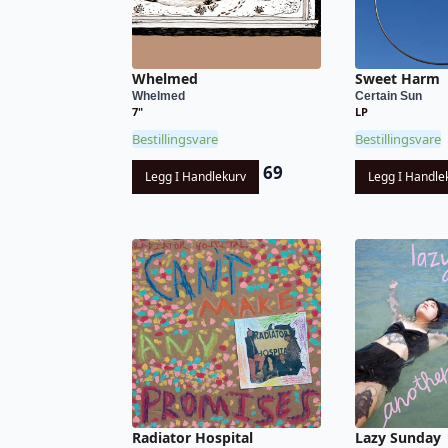
Whelmed
Sweet Harm
Whelmed
Certain Sun
7"
LP
Bestillingsvare
Bestillingsvare
69
Legg I Handlekurv
Legg I Handle
Radiator Hospital
Lazy Sunday