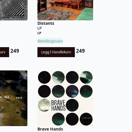
Distants
LP
LP
Bestillingsvare
249
249
kurv
Legg I Handlekurv
Brave Hands