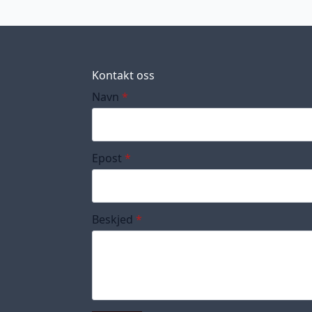
Kontakt oss
Navn
*
Epost
*
Beskjed
*