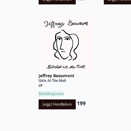
Jeffrey Beaumont
Girls At The Mall
LP
Bestillingsvare
199
Legg I Handlekurv