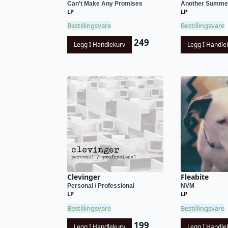
Can't Make Any Promises
Another Summe
LP
LP
Bestillingsvare
Bestillingsvare
249
Legg I Handlekurv
Legg I Handle
Clevinger
Fleabite
Personal / Professional
NVM
LP
LP
Bestillingsvare
Bestillingsvare
199
Legg I Handlekurv
Legg I Handle