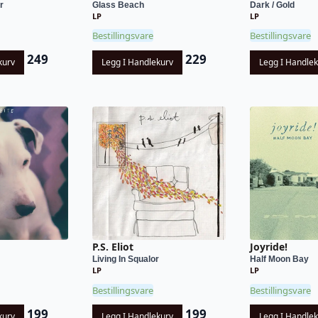
r
Glass Beach
Dark / Gold
LP
LP
Bestillingsvare
Bestillingsvare
249
229
kurv
Legg I Handlekurv
Legg I Handle
P.S. Eliot
Joyride!
Living In Squalor
Half Moon Bay
LP
LP
Bestillingsvare
Bestillingsvare
199
199
kurv
Legg I Handlekurv
Legg I Handle