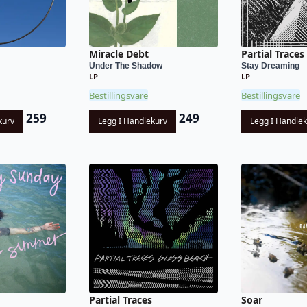
Miracle Debt
Partial Traces
Under The Shadow
Stay Dreaming
LP
LP
Bestillingsvare
Bestillingsvare
259
249
kurv
Legg I Handlekurv
Legg I Handle
Partial Traces
Soar