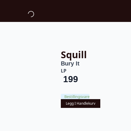
Squill
Bury It
LP
199
Bestillingsvare
Legg I Handlekurv