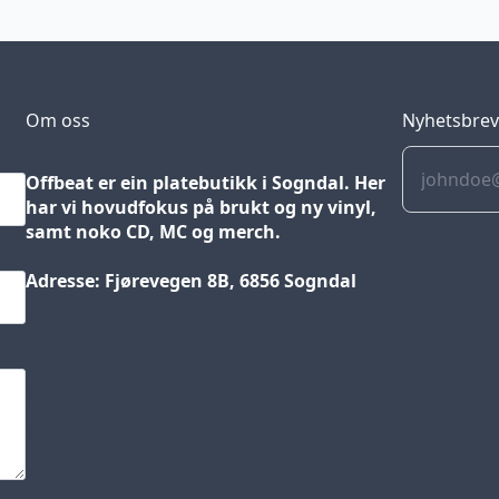
Om oss
Nyhetsbre
Offbeat er ein platebutikk i Sogndal. Her
har vi hovudfokus på brukt og ny vinyl,
samt noko CD, MC og merch.
Adresse: Fjørevegen 8B, 6856 Sogndal
Blog
Jobs
Press
Partners