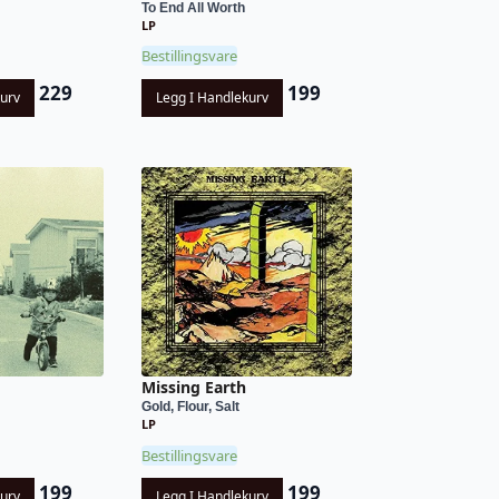
To End All Worth
LP
Bestillingsvare
229
199
kurv
Legg I Handlekurv
Missing Earth
Gold, Flour, Salt
LP
Bestillingsvare
199
199
kurv
Legg I Handlekurv