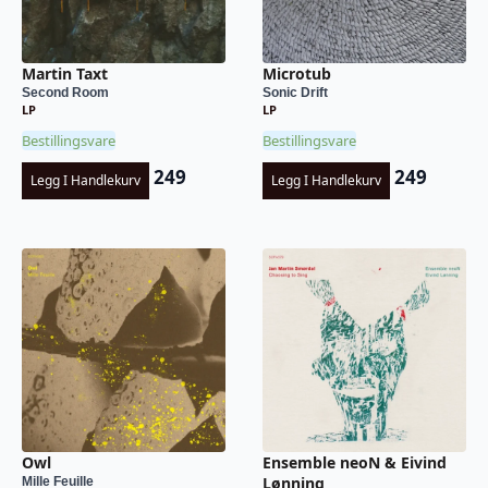
Martin Taxt
Microtub
Second Room
Sonic Drift
LP
LP
Bestillingsvare
Bestillingsvare
249
249
Legg I Handlekurv
Legg I Handlekurv
Owl
Ensemble neoN & Eivind
Lønning
Mille Feuille