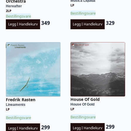
Orchestra
Musica Liquida
LP
Hereafter
2LP
Bestillingsvare
Bestillingsvare
349
329
Legg I Handlekurv
Legg I Handlekurv
House Of Gold
Fredrik Rasten
House Of Gold
Lineaments
LP
LP
Bestillingsvare
Bestillingsvare
299
299
Legg I Handlekurv
Legg I Handlekurv