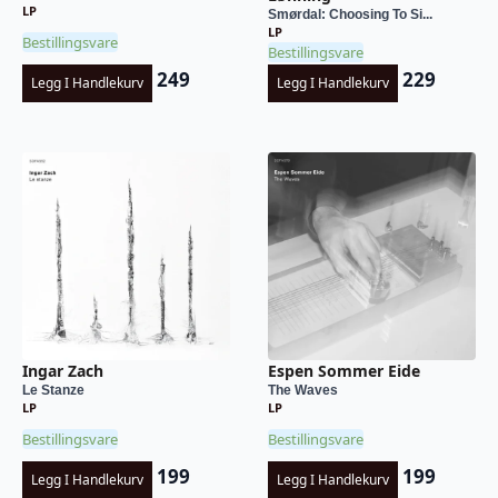
LP
Smørdal: Choosing To Si...
LP
Bestillingsvare
Bestillingsvare
249
229
Legg I Handlekurv
Legg I Handlekurv
Ingar Zach
Espen Sommer Eide
Le Stanze
The Waves
LP
LP
Bestillingsvare
Bestillingsvare
199
199
Legg I Handlekurv
Legg I Handlekurv