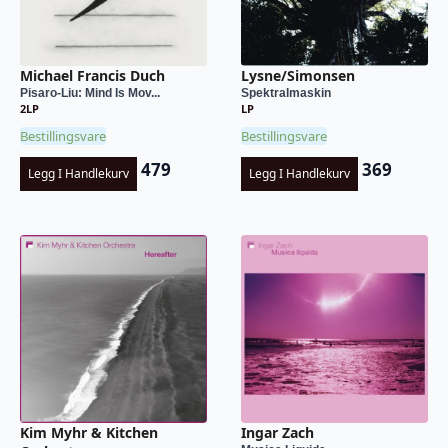
Michael Francis Duch
Lysne/Simonsen
Pisaro-Liu: Mind Is Mov...
Spektralmaskin
2LP
LP
Bestillingsvare
Bestillingsvare
479
369
Legg I Handlekurv
Legg I Handlekurv
Kim Myhr & Kitchen
Ingar Zach