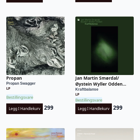
Propan
Jan Martin Smørdal/
Øystein Wyller Odden...
Propan Swagger
LP
Kraftbalanse
LP
Bestillingsvare
Bestillingsvare
299
299
Legg I Handlekurv
Legg I Handlekurv