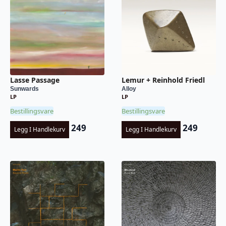
Lasse Passage
Lemur + Reinhold Friedl
Sunwards
Alloy
LP
LP
Bestillingsvare
Bestillingsvare
249
249
Legg I Handlekurv
Legg I Handlekurv