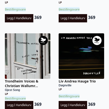
LP
LP
Bestillingsvare
Bestillingsvare
369
369
Legg I Handlekurv
Legg I Handlekurv
Trondheim Voices &
Liv Andrea Hauge Trio
Christian Wallumr...
Døgnville
LP
Gjest Song
LP
Bestillingsvare
Bestillingsvare
369
369
Legg I Handlekurv
Legg I Handlekurv