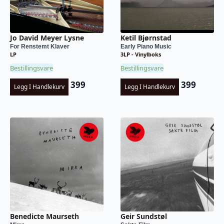
Jo David Meyer Lysne
Ketil Bjørnstad
For Renstemt Klaver
Early Piano Music
LP
3LP - Vinylboks
Bestillingsvare
Bestillingsvare
399
399
Legg I Handlekurv
Legg I Handlekurv
Benedicte Maurseth
Geir Sundstøl