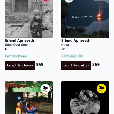
Erlend Apneseth
Erlend Apneseth
Song Over Støv
Nova
LP
LP
Bestillingsvare
Bestillingsvare
369
369
Legg I Handlekurv
Legg I Handlekurv