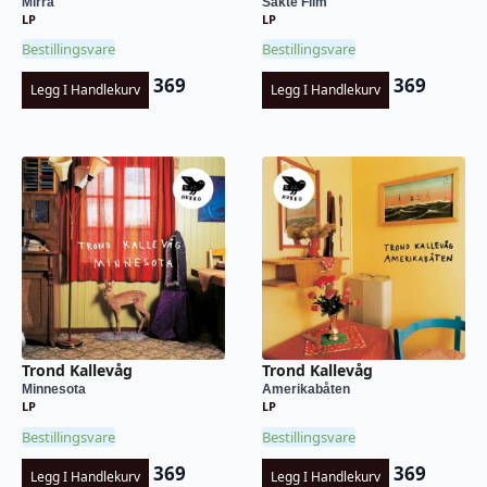
Mirra
Sakte Film
LP
LP
Bestillingsvare
Bestillingsvare
369
369
Legg I Handlekurv
Legg I Handlekurv
Trond Kallevåg
Trond Kallevåg
Minnesota
Amerikabåten
LP
LP
Bestillingsvare
Bestillingsvare
369
369
Legg I Handlekurv
Legg I Handlekurv