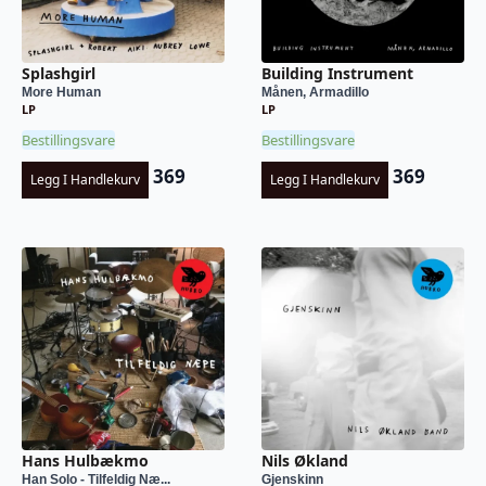
Splashgirl
Building Instrument
More Human
Månen, Armadillo
LP
LP
Bestillingsvare
Bestillingsvare
369
369
Legg I Handlekurv
Legg I Handlekurv
Hans Hulbækmo
Nils Økland
Han Solo - Tilfeldig Næ...
Gjenskinn