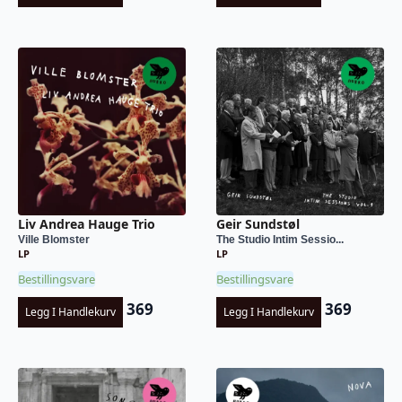
Liv Andrea Hauge Trio
Geir Sundstøl
Ville Blomster
The Studio Intim Sessio...
LP
LP
Bestillingsvare
Bestillingsvare
369
369
Legg I Handlekurv
Legg I Handlekurv