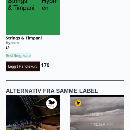
Strings & Timpani
Hyphen
LP
Bestillingsvare
179
Legg I Handlekurv
ALTERNATIV FRA SAMME LABEL