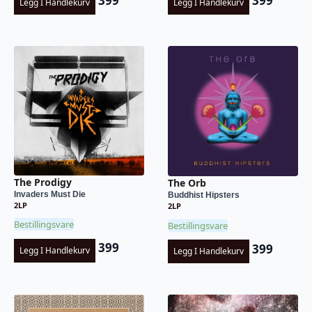
399
399
Legg I Handlekurv
Legg I Handlekurv
The Prodigy
The Orb
Invaders Must Die
Buddhist Hipsters
2LP
2LP
Bestillingsvare
Bestillingsvare
399
399
Legg I Handlekurv
Legg I Handlekurv