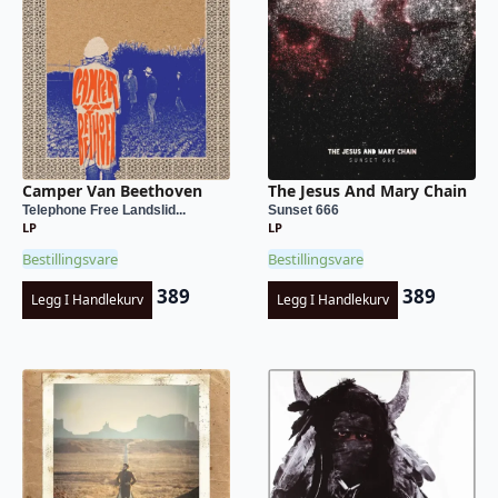
Camper Van Beethoven
The Jesus And Mary Chain
Telephone Free Landslid...
Sunset 666
LP
LP
Bestillingsvare
Bestillingsvare
389
389
Legg I Handlekurv
Legg I Handlekurv