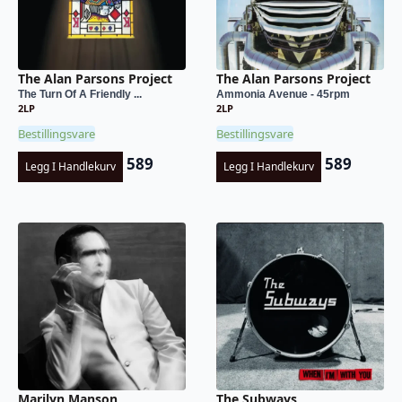
The Alan Parsons Project
The Alan Parsons Project
The Turn Of A Friendly ...
Ammonia Avenue - 45rpm
2LP
2LP
Bestillingsvare
Bestillingsvare
589
589
Legg I Handlekurv
Legg I Handlekurv
Marilyn Manson
The Subways