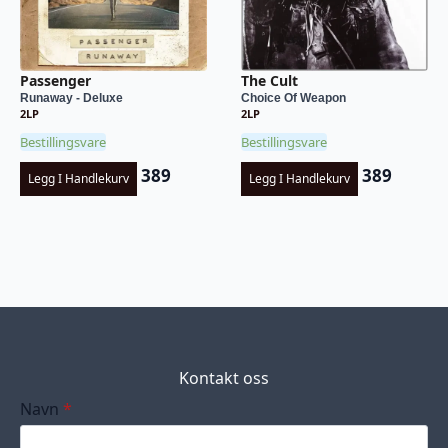
Passenger
The Cult
Runaway - Deluxe
Choice Of Weapon
2LP
2LP
Bestillingsvare
Bestillingsvare
389
389
Legg I Handlekurv
Legg I Handlekurv
Kontakt oss
Navn
*