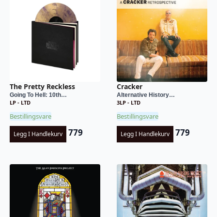
The Pretty Reckless
Cracker
Going To Hell: 10th…
Alternative History…
LP - LTD
3LP - LTD
Bestillingsvare
Bestillingsvare
779
779
Legg I Handlekurv
Legg I Handlekurv