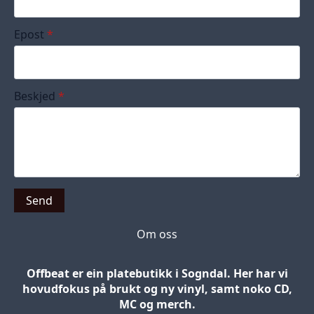
Epost
*
Beskjed
*
Send
Om oss
Offbeat er ein platebutikk i Sogndal. Her har vi
hovudfokus på brukt og ny vinyl, samt noko CD,
MC og merch.