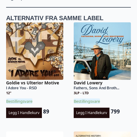
ALTERNATIV FRA SAMME LABEL
Goldie vs Ulterior Motive
David Lowery
I Adore You - RSD
Fathers, Sons And Broth...
12"
3LP - LTD
Bestillingsvare
Bestillingsvare
89
799
Legg I Handlekurv
Legg I Handlekurv