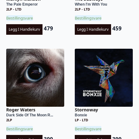
The Pale Emperor
When I'm With You
2LP - LTD
2LP - LTD
Bestillingsvare
Bestillingsvare
479
459
Legg I Handlekurv
Legg I Handlekurv
Roger Waters
Stornoway
Dark Side Of The Moon R...
Bonxie
2LP
LP - LTD
Bestillingsvare
Bestillingsvare