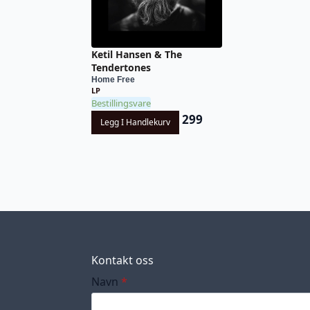
Ketil Hansen & The
Tendertones
Home Free
LP
Bestillingsvare
299
Legg I Handlekurv
Kontakt oss
Navn
*