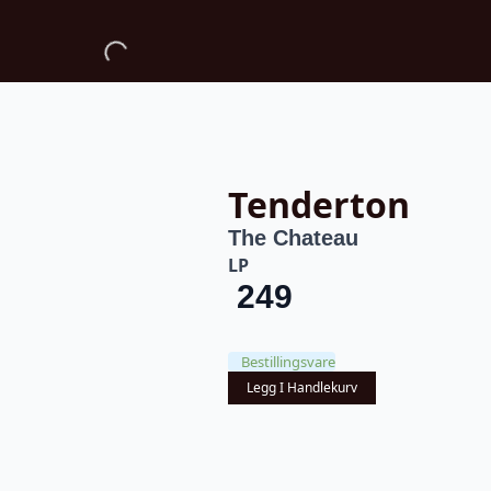
Tenderton
The Chateau
LP
249
Bestillingsvare
Legg I Handlekurv