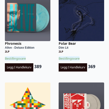
Phronesis
Polar Bear
Alive - Deluxe Edition
Dim Lit
2LP
2LP
Bestillingsvare
Bestillingsvare
389
369
Legg I Handlekurv
Legg I Handlekurv