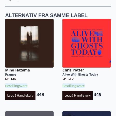
ALTERNATIV FRA SAMME LABEL
Miho Hazama
Chris Potter
Frames
Alive With Ghosts Today
LP - LTD
LP - LTD
Bestillingsvare
Bestillingsvare
349
349
Legg I Handlekurv
Legg I Handlekurv