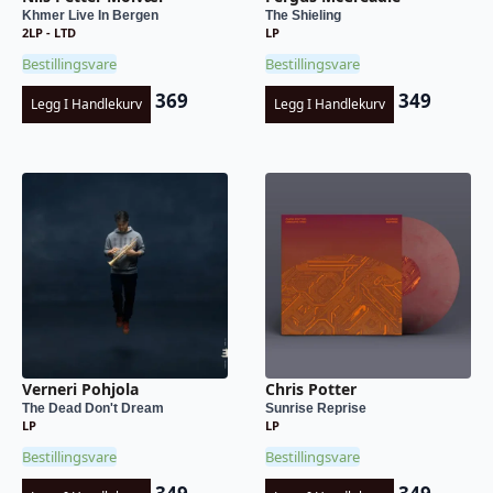
Khmer Live In Bergen
The Shieling
2LP - LTD
LP
Bestillingsvare
Bestillingsvare
369
349
Legg I Handlekurv
Legg I Handlekurv
Verneri Pohjola
Chris Potter
The Dead Don't Dream
Sunrise Reprise
LP
LP
Bestillingsvare
Bestillingsvare