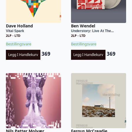
Dave Holland
Ben Wendel
Vital Spark
Understory: Live At The...
2LP - LTD
2LP - LTD
Bestillingsvare
Bestillingsvare
369
369
Legg I Handlekurv
Legg I Handlekurv
Nils Petter Molvær
Fergus McCreadie