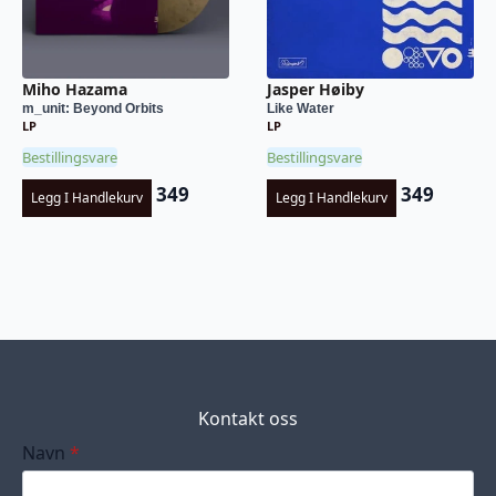
Miho Hazama
Jasper Høiby
m_unit: Beyond Orbits
Like Water
LP
LP
Bestillingsvare
Bestillingsvare
349
349
Legg I Handlekurv
Legg I Handlekurv
Kontakt oss
Navn
*