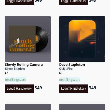
349
349
Legg I Handlekurv
Legg I Handlekurv
Slowly Rolling Camera
Dave Stapleton
Silver Shadow
Quiet Fire
LP
LP
Bestillingsvare
Bestillingsvare
349
349
Legg I Handlekurv
Legg I Handlekurv