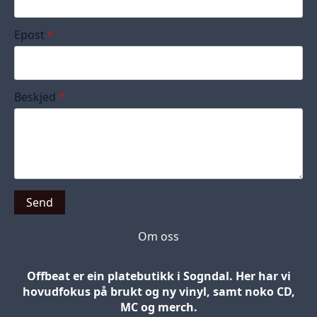
Epost
*
Beskjed
*
Send
Om oss
Offbeat er ein platebutikk i Sogndal. Her har vi
hovudfokus på brukt og ny vinyl, samt noko CD,
MC og merch.