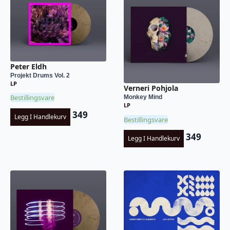
Peter Eldh
Projekt Drums Vol. 2
LP
Verneri Pohjola
Bestillingsvare
Monkey Mind
LP
349
Legg I Handlekurv
Bestillingsvare
349
Legg I Handlekurv