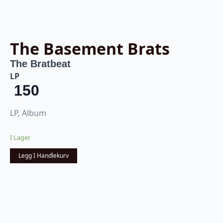
The Basement Brats
The Bratbeat
LP
150
LP, Album
I Lager
Legg I Handlekurv