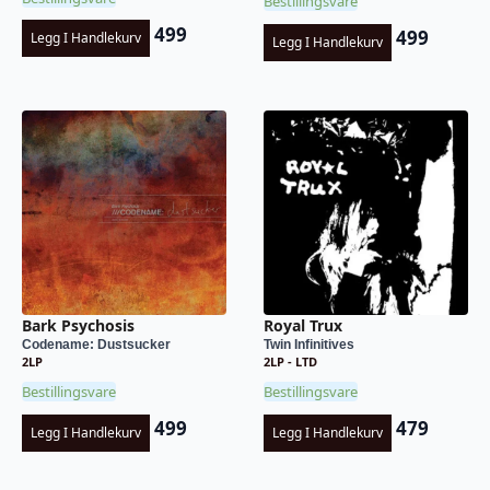
Bestillingsvare
499
499
Legg I Handlekurv
Legg I Handlekurv
Bark Psychosis
Royal Trux
Codename: Dustsucker
Twin Infinitives
2LP
2LP - LTD
Bestillingsvare
Bestillingsvare
499
479
Legg I Handlekurv
Legg I Handlekurv