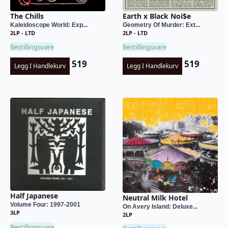
The Chills
Earth x Black Noi$e
Kaleidoscope World: Exp...
Geometry Of Murder: Ext...
2LP - LTD
2LP - LTD
Bestillingsvare
Bestillingsvare
519
519
Legg I Handlekurv
Legg I Handlekurv
Half Japanese
Neutral Milk Hotel
Volume Four: 1997-2001
On Avery Island: Deluxe...
3LP
2LP
Bestillingsvare