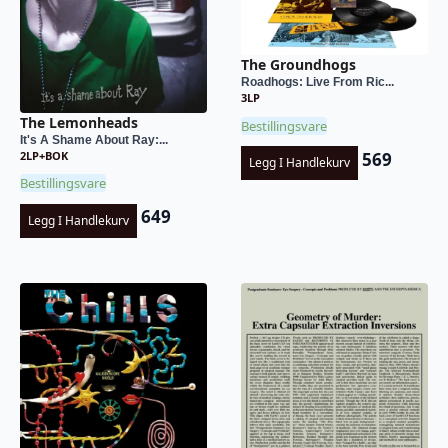
The Groundhogs
Roadhogs: Live From Ric...
3LP
The Lemonheads
Bestillingsvare
It's A Shame About Ray:...
2LP+BOK
569
Legg I Handlekurv
Bestillingsvare
649
Legg I Handlekurv