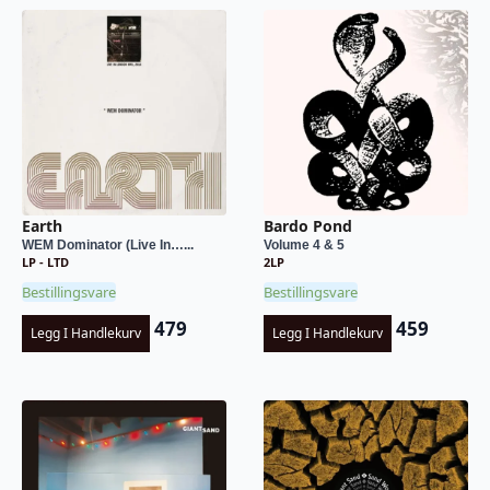
Earth
Bardo Pond
WEM Dominator (Live In…...
Volume 4 & 5
LP - LTD
2LP
Bestillingsvare
Bestillingsvare
479
459
Legg I Handlekurv
Legg I Handlekurv