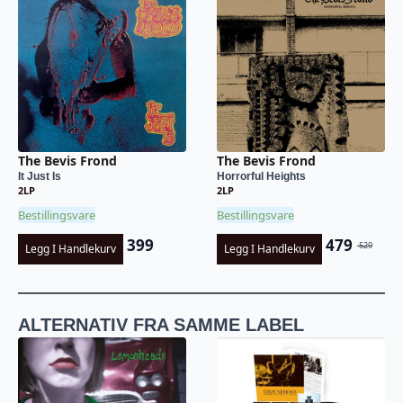
The Bevis Frond
The Bevis Frond
It Just Is
Horrorful Heights
2LP
2LP
Bestillingsvare
Bestillingsvare
399
479
529
Legg I Handlekurv
Legg I Handlekurv
Opprinnel
Nåværend
pris
pris
var:
er:
kr 529.
kr 479.
ALTERNATIV FRA SAMME LABEL