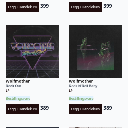
399
399
Legg I Handlekurv
Legg I Handlekurv
Wolfmother
Wolfmother
Rock Out
Rock N'Roll Baby
LP
LP
Bestillingsvare
Bestillingsvare
389
389
Legg I Handlekurv
Legg I Handlekurv