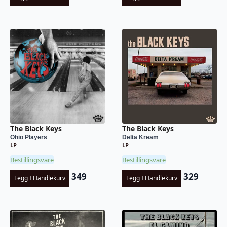
The Black Keys
The Black Keys
Ohio Players
Delta Kream
LP
LP
Bestillingsvare
Bestillingsvare
349
329
Legg I Handlekurv
Legg I Handlekurv