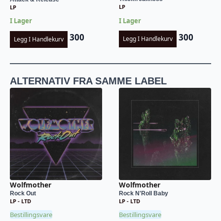
LP
LP
I Lager
I Lager
300
300
Legg I Handlekurv
Legg I Handlekurv
ALTERNATIV FRA SAMME LABEL
Wolfmother
Wolfmother
Rock Out
Rock N'Roll Baby
LP - LTD
LP - LTD
Bestillingsvare
Bestillingsvare