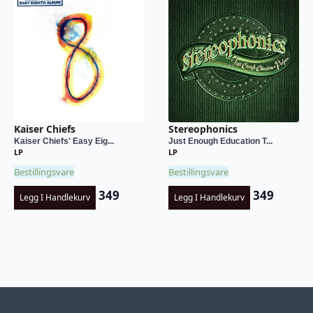
Kaiser Chiefs
Stereophonics
Kaiser Chiefs' Easy Eig...
Just Enough Education T...
LP
LP
Bestillingsvare
Bestillingsvare
349
349
Legg I Handlekurv
Legg I Handlekurv