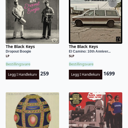
The Black Keys
The Black Keys
Dropout Boogie
El Camino: 10th Anniver...
LP
5LP
Bestillingsvare
Bestillingsvare
259
1699
Legg I Handlekurv
Legg I Handlekurv