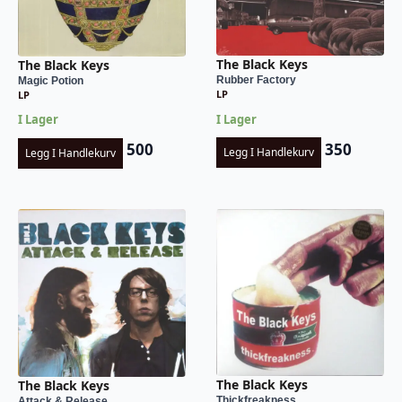
The Black Keys
The Black Keys
Rubber Factory
Magic Potion
LP
LP
I Lager
I Lager
350
500
Legg I Handlekurv
Legg I Handlekurv
The Black Keys
The Black Keys
Thickfreakness
Attack & Release