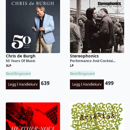
Chris de Burgh
Stereophonics
50 Years Of Music
Performance And Cocktai...
3LP
LP
Bestillingsvare
Bestillingsvare
639
499
Legg I Handlekurv
Legg I Handlekurv