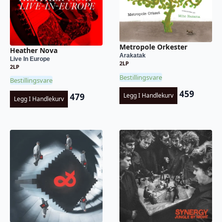
Metropole Orkester
Heather Nova
Arakatak
Live In Europe
2LP
2LP
Bestillingsvare
Bestillingsvare
459
479
Legg I Handlekurv
Legg I Handlekurv