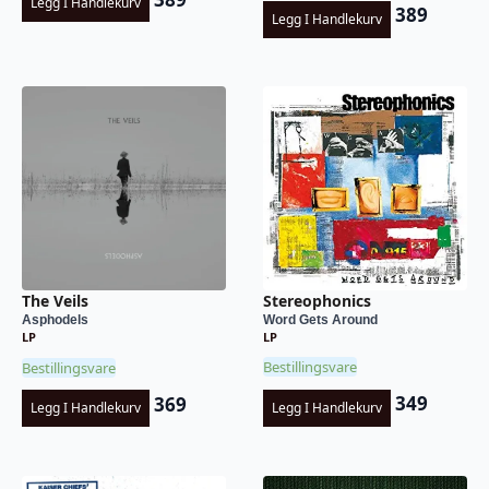
Legg I Handlekurv
389
Legg I Handlekurv
Stereophonics
The Veils
Word Gets Around
Asphodels
LP
LP
Bestillingsvare
Bestillingsvare
349
369
Legg I Handlekurv
Legg I Handlekurv