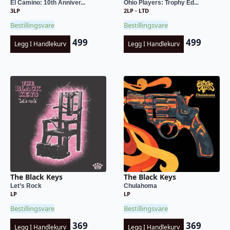
El Camino: 10th Anniver...
Ohio Players: Trophy Ed...
3LP
2LP - LTD
Bestillingsvare
Bestillingsvare
499
499
Legg I Handlekurv
Legg I Handlekurv
The Black Keys
The Black Keys
Let’s Rock
Chulahoma
LP
LP
Bestillingsvare
Bestillingsvare
369
369
Legg I Handlekurv
Legg I Handlekurv