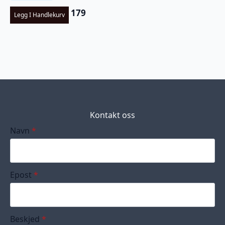
179
Legg I Handlekurv
Kontakt oss
Navn
*
Epost
*
Beskjed
*