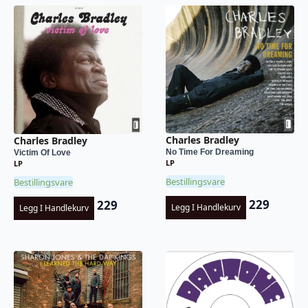
Charles Bradley
Charles Bradley
No Time For Dreaming
Victim Of Love
LP
LP
Bestillingsvare
Bestillingsvare
229
229
Legg I Handlekurv
Legg I Handlekurv