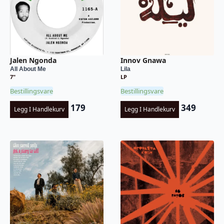
Jalen Ngonda
Innov Gnawa
All About Me
Lila
7"
LP
Bestillingsvare
Bestillingsvare
179
349
Legg I Handlekurv
Legg I Handlekurv