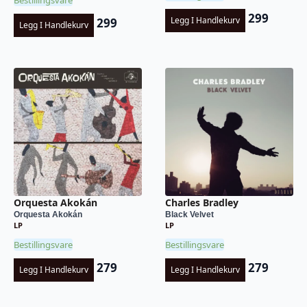
299
Legg I Handlekurv
299
Legg I Handlekurv
Orquesta Akokán
Charles Bradley
Orquesta Akokán
Black Velvet
LP
LP
Bestillingsvare
Bestillingsvare
279
279
Legg I Handlekurv
Legg I Handlekurv