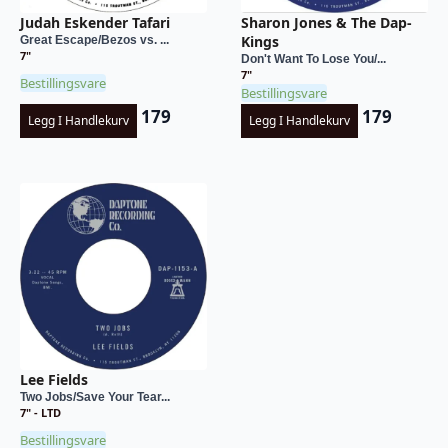
Judah Eskender Tafari
Sharon Jones & The Dap-
Kings
Great Escape/Bezos vs. ...
7"
Don't Want To Lose You/...
7"
Bestillingsvare
Bestillingsvare
179
179
Legg I Handlekurv
Legg I Handlekurv
Lee Fields
Two Jobs/Save Your Tear...
7" - LTD
Bestillingsvare