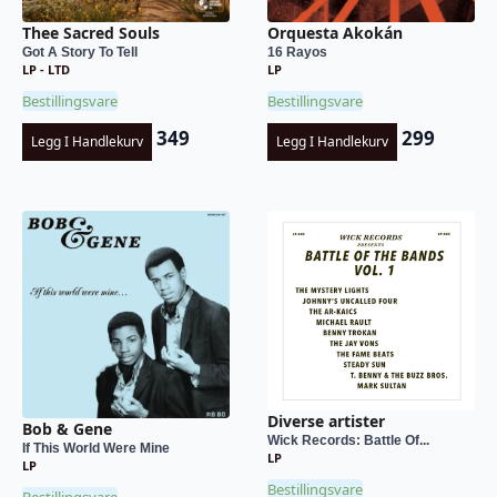
Thee Sacred Souls
Orquesta Akokán
Got A Story To Tell
16 Rayos
LP - LTD
LP
Bestillingsvare
Bestillingsvare
349
299
Legg I Handlekurv
Legg I Handlekurv
Diverse artister
Bob & Gene
Wick Records: Battle Of...
If This World Were Mine
LP
LP
Bestillingsvare
Bestillingsvare