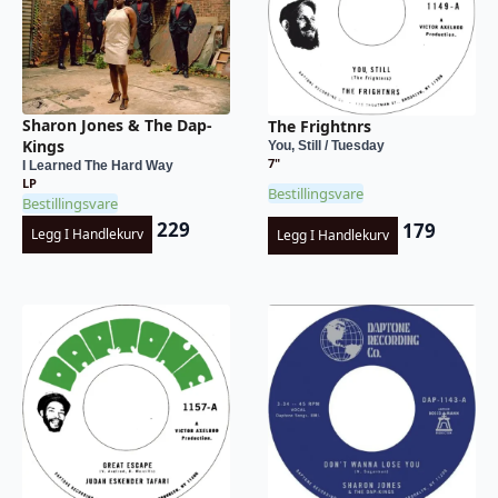
Sharon Jones & The Dap-
The Frightnrs
Kings
You, Still / Tuesday
7"
I Learned The Hard Way
LP
Bestillingsvare
Bestillingsvare
229
179
Legg I Handlekurv
Legg I Handlekurv